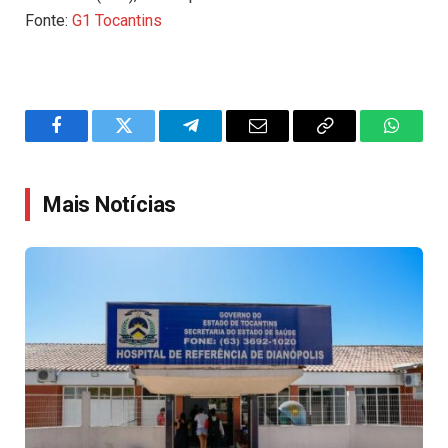
Fonte:
G1 Tocantins
Facebook
Twitter
Telegram
Email
Copy
WhatsA
Link
Mais Notícias