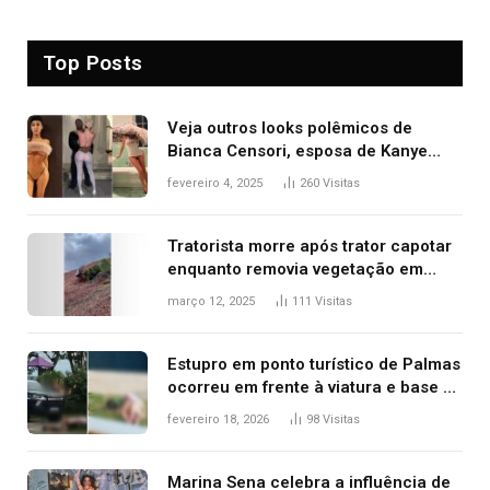
Top Posts
Veja outros looks polêmicos de
Bianca Censori, esposa de Kanye
West que apareceu nua no Grammy
fevereiro 4, 2025
260
Visitas
2025
Tratorista morre após trator capotar
enquanto removia vegetação em
ribanceira de rodovia
março 12, 2025
111
Visitas
Estupro em ponto turístico de Palmas
ocorreu em frente à viatura e base de
segurança; polícia investiga
fevereiro 18, 2026
98
Visitas
Marina Sena celebra a influência de