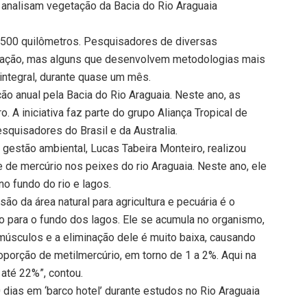
 analisam vegetação da Bacia do Rio Araguaia
3.500 quilômetros. Pesquisadores de diversas
cação, mas alguns que desenvolvem metodologias mais
integral, durante quase um mês.
o anual pela Bacia do Rio Araguaia. Neste ano, as
. A iniciativa faz parte do grupo Aliança Tropical de
quisadores do Brasil e da Australia.
gestão ambiental, Lucas Tabeira Monteiro, realizou
de mercúrio nos peixes do rio Araguaia. Neste ano, ele
o fundo do rio e lagos.
o da área natural para agricultura e pecuária é o
io para o fundo dos lagos. Ele se acumula no organismo,
 músculos e a eliminação dele é muito baixa, causando
roporção de metilmercúrio, em torno de 1 a 2%. Aqui na
até 22%”, contou.
ias em ‘barco hotel’ durante estudos no Rio Araguaia