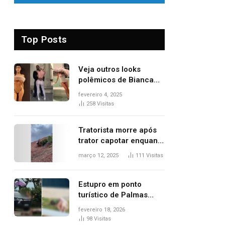
Top Posts
Veja outros looks
polêmicos de Bianca
Censori, esposa de
fevereiro 4, 2025
Kanye West que
258
Visitas
apareceu nua no
Grammy 2025
Tratorista morre após
trator capotar enquanto
removia vegetação em
março 12, 2025
111
Visitas
ribanceira de rodovia
Estupro em ponto
turístico de Palmas
ocorreu em frente à
fevereiro 18, 2026
viatura e base de
98
Visitas