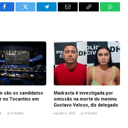
Facebook
Twitter
Telegram
Email
Copy
WhatsA
Link
m são os candidatos
Madrasta é investigada por
r no Tocantins em
omissão na morte do menino
Gustavo Veloso, diz delegado
6
0
Visitas
agosto 6, 2026
0
Visitas