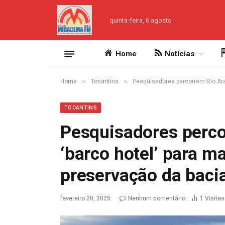
quinta-feira, 6 agosto
Home
Notícias
»
»
Home
Tocantins
Pesquisadores percorrem Rio Ara
TOCANTINS
Pesquisadores perc
‘barco hotel’ para 
preservação da bacia
fevereiro 20, 2025
Nenhum comentário
1
Visitas