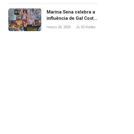
segurança; polícia
investiga
Marina Sena celebra a
influência de Gal Costa
na arte do álbum
março 26, 2025
52
Visitas
‘Coisas naturais’