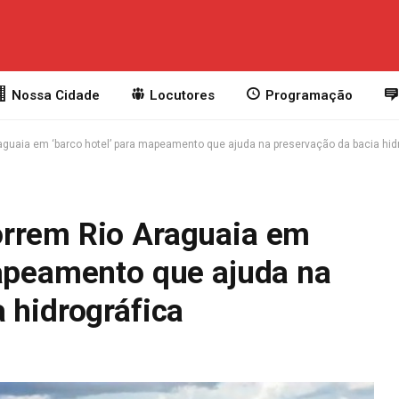
Nossa Cidade
Locutores
Programação
guaia em ‘barco hotel’ para mapeamento que ajuda na preservação da bacia hid
orrem Rio Araguaia em
mapeamento que ajuda na
 hidrográfica