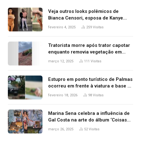
Veja outros looks polêmicos de
Bianca Censori, esposa de Kanye
West que apareceu nua no Grammy
fevereiro 4, 2025
259
Visitas
2025
Tratorista morre após trator capotar
enquanto removia vegetação em
ribanceira de rodovia
março 12, 2025
111
Visitas
Estupro em ponto turístico de Palmas
ocorreu em frente à viatura e base de
segurança; polícia investiga
fevereiro 18, 2026
98
Visitas
Marina Sena celebra a influência de
Gal Costa na arte do álbum ‘Coisas
naturais’
março 26, 2025
52
Visitas