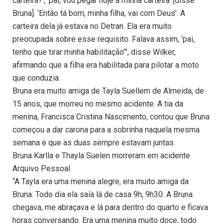
carteira?’, ‘pai, vou pegar hoje a minha carteira’ [disse
Bruna]. ‘Então tá bom, minha filha, vai com Deus’. A
carteira dela já estava no Detran. Ela era muito
preocupada sobre esse requisito. Falava assim, ‘pai,
tenho que tirar minha habilitação’”, disse Wilker,
afirmando que a filha era habilitada para pilotar a moto
que conduzia.
Bruna era muito amiga de Tayla Suellem de Almeida, de
15 anos, que morreu no mesmo acidente. A tia da
menina, Francisca Cristina Nascimento, contou que Bruna
começou a dar carona para a sobrinha naquela mesma
semana e que as duas sempre estavam juntas.
Bruna Karlla e Thayla Suelen morreram em acidente
Arquivo Pessoal
“A Tayla era uma menina alegre, era muito amiga da
Bruna. Todo dia ela saía lá de casa 9h, 9h30. A Bruna
chegava, me abraçava e lá para dentro do quarto e ficava
horas conversando. Era uma menina muito doce, todo