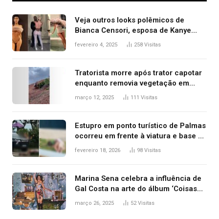
Veja outros looks polêmicos de
Bianca Censori, esposa de Kanye
West que apareceu nua no Grammy
fevereiro 4, 2025
258
Visitas
2025
Tratorista morre após trator capotar
enquanto removia vegetação em
ribanceira de rodovia
março 12, 2025
111
Visitas
Estupro em ponto turístico de Palmas
ocorreu em frente à viatura e base de
segurança; polícia investiga
fevereiro 18, 2026
98
Visitas
Marina Sena celebra a influência de
Gal Costa na arte do álbum ‘Coisas
naturais’
março 26, 2025
52
Visitas