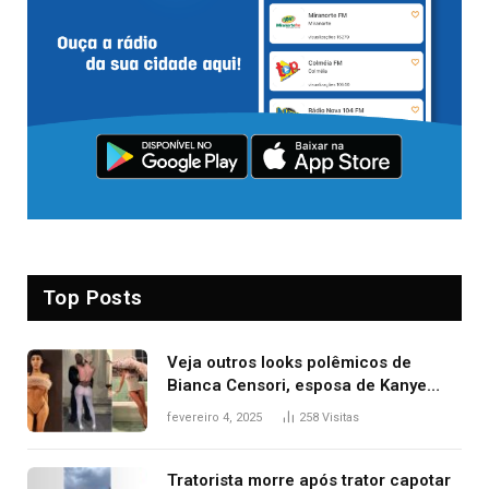
Top Posts
Veja outros looks polêmicos de
Bianca Censori, esposa de Kanye
West que apareceu nua no Grammy
fevereiro 4, 2025
258
Visitas
2025
Tratorista morre após trator capotar