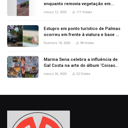
enquanto removia vegetação em
ribanceira de rodovia
março 12, 2025
111
Visitas
Estupro em ponto turístico de Palmas
ocorreu em frente à viatura e base de
segurança; polícia investiga
fevereiro 18, 2026
98
Visitas
Marina Sena celebra a influência de
Gal Costa na arte do álbum ‘Coisas
naturais’
março 26, 2025
52
Visitas