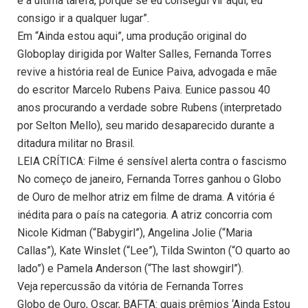
é a última tarefa, porque se eu consegui vir aqui, eu
consigo ir a qualquer lugar”.
Em “Ainda estou aqui”, uma produção original do
Globoplay dirigida por Walter Salles, Fernanda Torres
revive a história real de Eunice Paiva, advogada e mãe
do escritor Marcelo Rubens Paiva. Eunice passou 40
anos procurando a verdade sobre Rubens (interpretado
por Selton Mello), seu marido desaparecido durante a
ditadura militar no Brasil.
LEIA CRÍTICA: Filme é sensível alerta contra o fascismo
No começo de janeiro, Fernanda Torres ganhou o Globo
de Ouro de melhor atriz em filme de drama. A vitória é
inédita para o país na categoria. A atriz concorria com
Nicole Kidman (“Babygirl”), Angelina Jolie (“Maria
Callas”), Kate Winslet (“Lee”), Tilda Swinton (“O quarto ao
lado”) e Pamela Anderson (“The last showgirl”).
Veja repercussão da vitória de Fernanda Torres
Globo de Ouro, Oscar, BAFTA: quais prêmios ‘Ainda Estou