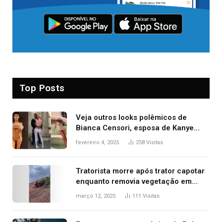
Top Posts
Veja outros looks polêmicos de
Bianca Censori, esposa de Kanye
West que apareceu nua no Grammy
fevereiro 4, 2025
258
Visitas
2025
Tratorista morre após trator capotar
enquanto removia vegetação em
ribanceira de rodovia
março 12, 2025
111
Visitas