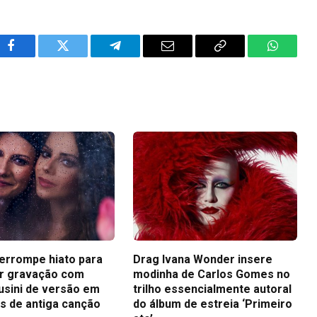
Facebook
Twitter
Telegram
Email
Copy
WhatsA
Link
terrompe hiato para
Drag Ivana Wonder insere
r gravação com
modinha de Carlos Gomes no
usini de versão em
trilho essencialmente autoral
s de antiga canção
do álbum de estreia ‘Primeiro