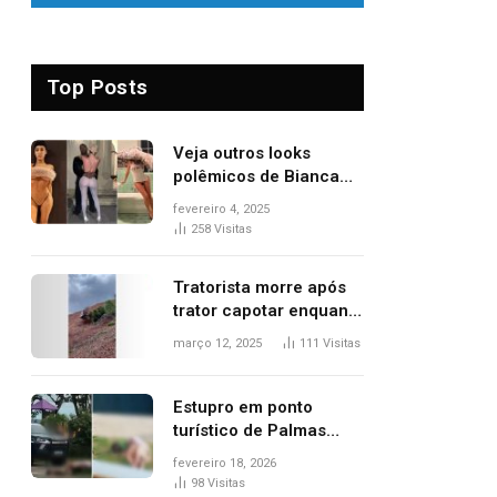
Top Posts
Veja outros looks
polêmicos de Bianca
Censori, esposa de
fevereiro 4, 2025
Kanye West que
258
Visitas
apareceu nua no
Grammy 2025
Tratorista morre após
trator capotar enquanto
removia vegetação em
março 12, 2025
111
Visitas
ribanceira de rodovia
Estupro em ponto
turístico de Palmas
ocorreu em frente à
fevereiro 18, 2026
viatura e base de
98
Visitas