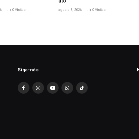
ato’
6
0
Visitas
agosto 6, 2026
0
Visitas
Siga-nós
Facebook
Instagram
YouTube
WhatsApp
TikTok