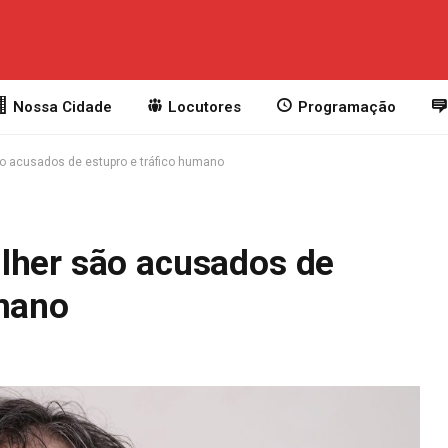
Nossa Cidade
Locutores
Programação
ão acusados de estupro e tráfico humano
lher são acusados de
umano