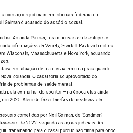
trou com ações judiciais em tribunais federais em
il Gaiman é acusado de assédio sexual.
-mulher, Amanda Palmer, foram acusados de estupro e
undo informações da Variety, Scarlett Pavlovich entrou
s em Wisconsin, Massachusetts e Nova York, acusando
ezes.
tava em situação de rua e vivia em uma praia quando
ova Zelândia. O casal teria se aproveitado de
fria de problemas de saúde mental.
da pela ex-mulher do escritor – na época eles ainda
, em 2020. Além de fazer tarefas domésticas, ela
sexuais cometidas por Neil Gaiman, de ‘Sandman’
evereiro de 2022, segundo as ações judiciais. As
iu trabalhando para o casal porque não tinha para onde