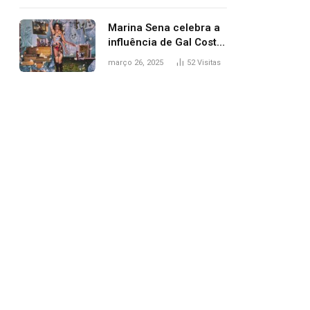
segurança; polícia
investiga
Marina Sena celebra a
influência de Gal Costa
na arte do álbum
março 26, 2025
52
Visitas
‘Coisas naturais’