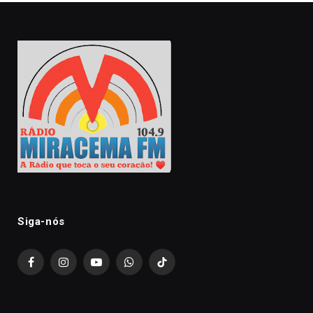
Siga-nós
Facebook
Instagram
YouTube
WhatsApp
TikTok