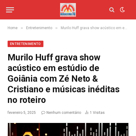
»
»
Home
Entretenimento
Murilo Huff grava show acústico em estúdio de Goiânia com Zé Neto & Cristiano e músicas inéditas no roteiro
ENTRETENIMENTO
Murilo Huff grava show
acústico em estúdio de
Goiânia com Zé Neto &
Cristiano e músicas inéditas
no roteiro
fevereiro 5, 2025
Nenhum comentário
1
Visitas