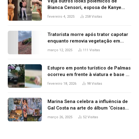
Veja outros looks polêmicos de
Bianca Censori, esposa de Kanye
West que apareceu nua no Grammy
fevereiro 4, 2025
258
Visitas
2025
Tratorista morre após trator capotar
enquanto removia vegetação em
ribanceira de rodovia
março 12, 2025
111
Visitas
Estupro em ponto turístico de Palmas
ocorreu em frente à viatura e base de
segurança; polícia investiga
fevereiro 18, 2026
98
Visitas
Marina Sena celebra a influência de
Gal Costa na arte do álbum ‘Coisas
naturais’
março 26, 2025
52
Visitas