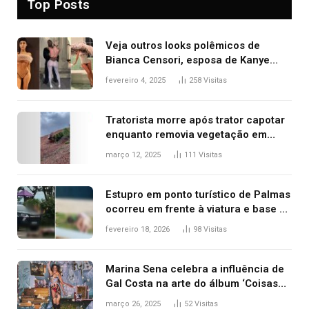
Top Posts
Veja outros looks polêmicos de
Bianca Censori, esposa de Kanye
West que apareceu nua no Grammy
fevereiro 4, 2025
258
Visitas
2025
Tratorista morre após trator capotar
enquanto removia vegetação em
ribanceira de rodovia
março 12, 2025
111
Visitas
Estupro em ponto turístico de Palmas
ocorreu em frente à viatura e base de
segurança; polícia investiga
fevereiro 18, 2026
98
Visitas
Marina Sena celebra a influência de
Gal Costa na arte do álbum ‘Coisas
naturais’
março 26, 2025
52
Visitas