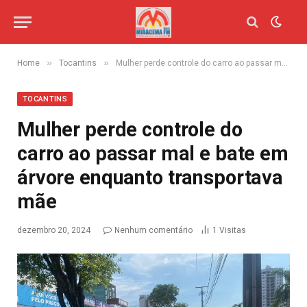
»
»
Home
Tocantins
Mulher perde controle do carro ao passar mal e bate em árvore enquanto transportava mãe
TOCANTINS
Mulher perde controle do
carro ao passar mal e bate em
árvore enquanto transportava
mãe
dezembro 20, 2024
Nenhum comentário
1
Visitas