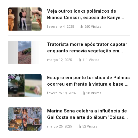
Veja outros looks polêmicos de
Bianca Censori, esposa de Kanye
West que apareceu nua no Grammy
fevereiro 4, 2025
260
Visitas
2025
Tratorista morre após trator capotar
enquanto removia vegetação em
ribanceira de rodovia
março 12, 2025
111
Visitas
Estupro em ponto turístico de Palmas
ocorreu em frente à viatura e base de
segurança; polícia investiga
fevereiro 18, 2026
98
Visitas
Marina Sena celebra a influência de
Gal Costa na arte do álbum ‘Coisas
naturais’
março 26, 2025
52
Visitas