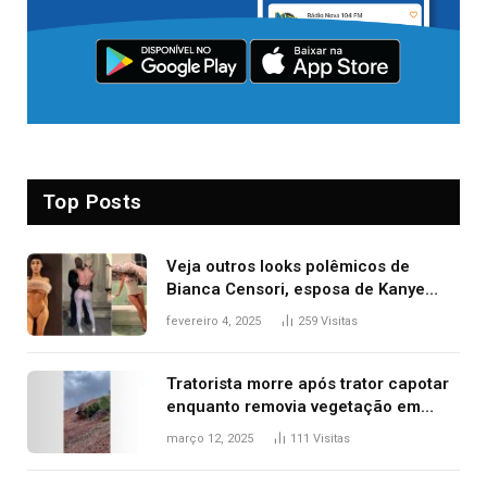
Top Posts
Veja outros looks polêmicos de
Bianca Censori, esposa de Kanye
West que apareceu nua no Grammy
fevereiro 4, 2025
259
Visitas
2025
Tratorista morre após trator capotar
enquanto removia vegetação em
ribanceira de rodovia
março 12, 2025
111
Visitas