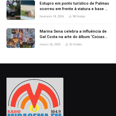
Estupro em ponto turístico de Palmas
ocorreu em frente à viatura e base de
segurança; polícia investiga
fevereiro 18, 2026
98
Visitas
Marina Sena celebra a influência de
Gal Costa na arte do álbum ‘Coisas
naturais’
março 26, 2025
52
Visitas