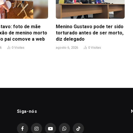
tavo: foto de mãe
Menino Gustavo pode ter sido
ixão de menino morto
torturado antes de ser morto,
do pai comove a web
diz delegado
6
0
Visitas
agosto 6, 2026
0
Visitas
Siga-nós
Facebook
Instagram
YouTube
WhatsApp
TikTok