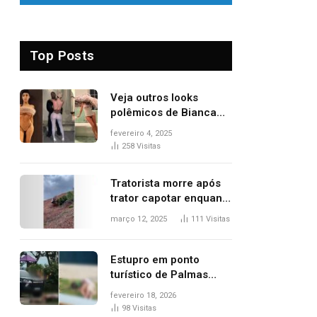
Top Posts
Veja outros looks
polêmicos de Bianca
Censori, esposa de
fevereiro 4, 2025
Kanye West que
258
Visitas
apareceu nua no
Grammy 2025
Tratorista morre após
trator capotar enquanto
removia vegetação em
março 12, 2025
111
Visitas
ribanceira de rodovia
Estupro em ponto
turístico de Palmas
ocorreu em frente à
fevereiro 18, 2026
viatura e base de
98
Visitas