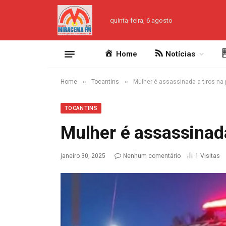
quinta-feira, 6 agosto
Home
Notícias
»
»
Home
Tocantins
Mulher é assassinada a tiros na 
TOCANTINS
Mulher é assassinada
janeiro 30, 2025
Nenhum comentário
1
Visitas