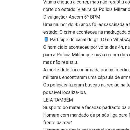
Vítima chegou a correr, mas não resistiu 
norte do estado. Viatura da Polícia Militar 
Divulgação/ Ascom 5º BPM
Uma mulher de 45 anos foi assassinada a t
estado. O crime aconteceu na madrugada de
Participe do canal do g1 TO no WhatsApp
O homicídio aconteceu por volta das 4h, na
para a Polícia Militar que ouviu o som dos 
mas não resistiu.
A morte dele foi confirmada por um médico
militares encontraram uma cápsula de arma
Os policiais fizeram buscas na região na t
possível localizá-los.
LEIA TAMBÉM
Suspeito de matar a facadas padrasto da 
Homem com mandado de prisão liga para PM
frente da mãe’