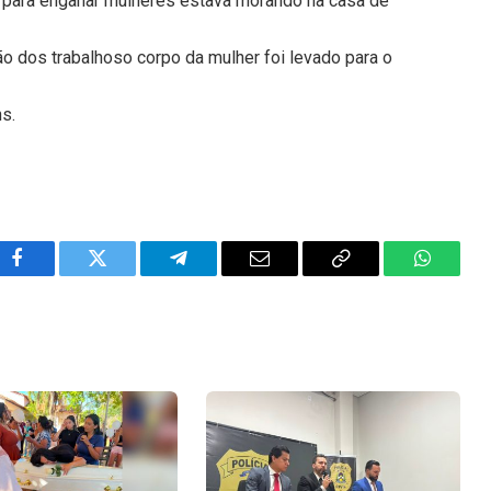
 para enganar mulheres estava morando na casa de
ão dos trabalhoso corpo da mulher foi levado para o
ns.
Facebook
Twitter
Telegram
Email
Copy
WhatsA
Link