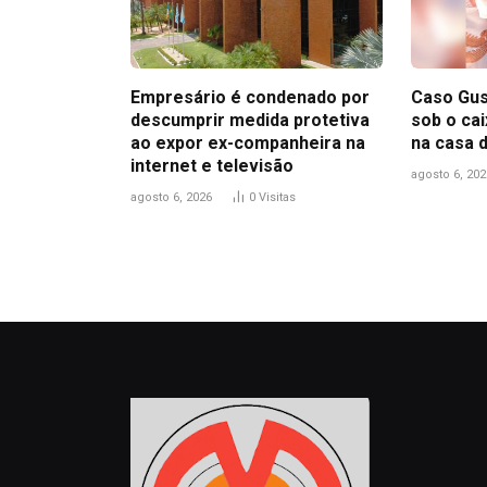
Empresário é condenado por
Caso Gus
descumprir medida protetiva
sob o ca
ao expor ex-companheira na
na casa 
internet e televisão
agosto 6, 202
agosto 6, 2026
0
Visitas