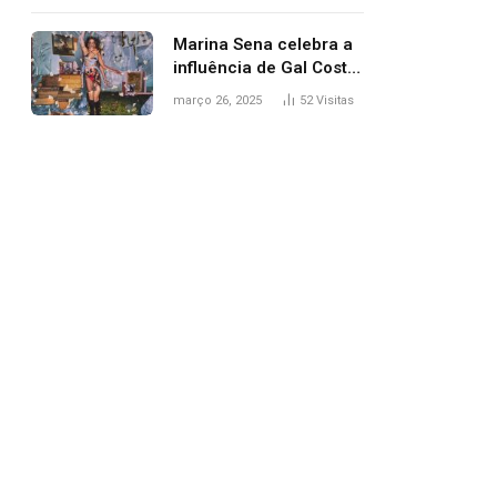
segurança; polícia
investiga
Marina Sena celebra a
influência de Gal Costa
na arte do álbum
março 26, 2025
52
Visitas
‘Coisas naturais’