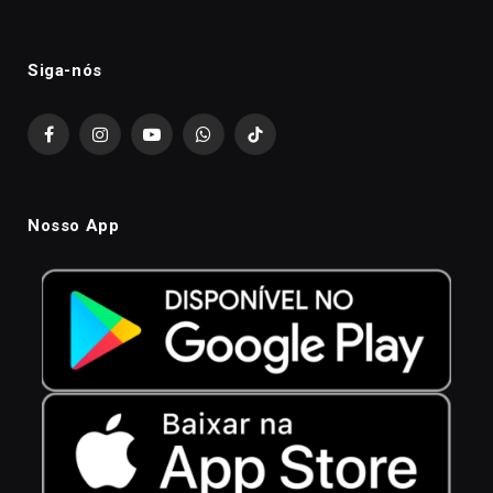
Siga-nós
Facebook
Instagram
YouTube
WhatsApp
TikTok
Nosso App