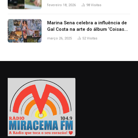
segurança; polícia investiga
fevereiro 18, 2026
98
Visitas
Marina Sena celebra a influência de
Gal Costa na arte do álbum ‘Coisas
naturais’
março 26, 2025
52
Visitas