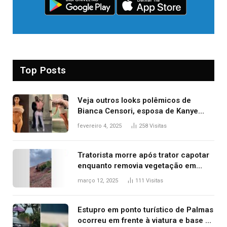
Top Posts
Veja outros looks polêmicos de
Bianca Censori, esposa de Kanye
West que apareceu nua no Grammy
fevereiro 4, 2025
258
Visitas
2025
Tratorista morre após trator capotar
enquanto removia vegetação em
ribanceira de rodovia
março 12, 2025
111
Visitas
Estupro em ponto turístico de Palmas
ocorreu em frente à viatura e base de