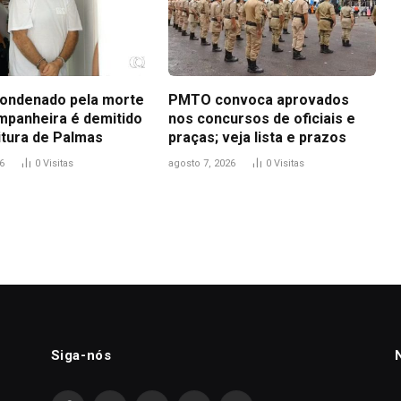
ondenado pela morte
PMTO convoca aprovados
mpanheira é demitido
nos concursos de oficiais e
itura de Palmas
praças; veja lista e prazos
6
0
Visitas
agosto 7, 2026
0
Visitas
Siga-nós