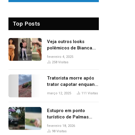
Top Posts
Veja outros looks
polêmicos de Bianca
Censori, esposa de
fevereiro 4, 2025
Kanye West que
258
Visitas
apareceu nua no
Grammy 2025
Tratorista morre após
trator capotar enquanto
removia vegetação em
março 12, 2025
111
Visitas
ribanceira de rodovia
Estupro em ponto
turístico de Palmas
ocorreu em frente à
fevereiro 18, 2026
viatura e base de
98
Visitas