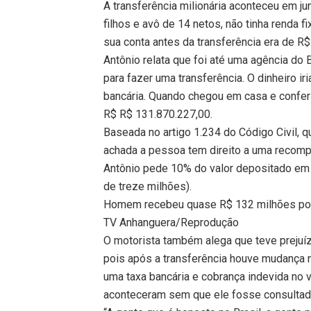
A transferência milionária aconteceu em ju
filhos e avô de 14 netos, não tinha renda f
sua conta antes da transferência era de R$
Antônio relata que foi até uma agência do 
para fazer uma transferência. O dinheiro ir
bancária. Quando chegou em casa e conferiu
R$ R$ 131.870.227,00.
Baseada no artigo 1.234 do Código Civil, 
achada a pessoa tem direito a uma recomp
Antônio pede 10% do valor depositado em 
de treze milhões).
Homem recebeu quase R$ 132 milhões po
TV Anhanguera/Reprodução
O motorista também alega que teve prejuí
pois após a transferência houve mudança n
uma taxa bancária e cobrança indevida no 
aconteceram sem que ele fosse consultad