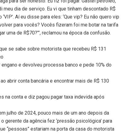
aga para ser honesto. Eu fiz foi pagar. Gastei petróleo,
di meu dia de serviço. Eu vi que tinham descontado R$
‘VIP’. Aí eu disse para eles: ‘Que vip? Eu não quero vip
volver para vocês? Vocês fizeram foi me botar na tarifa
gar uma de R$70?’”, reclamou na época da confusão.
 o que se sabe sobre motorista que recebeu R$ 131
co
r engano e devolveu processa banco e pede 10% do
o ao abrir conta bancária e encontrar mais de R$ 130
s na conta e diz pagou pagar taxa indevida após
 em julho de 2024, pouco mais de um ano depois da
 o gerente da agência fez ‘pressão psicológica’ para
que “pessoas” estariam na porta da casa do motorista