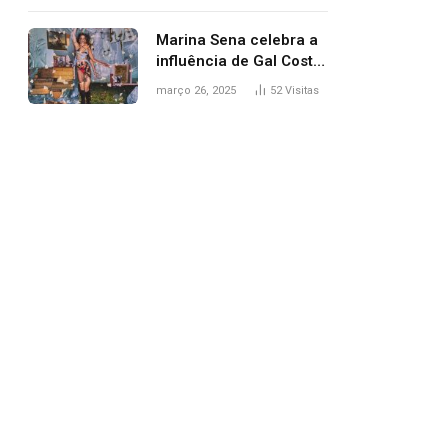
segurança; polícia
investiga
Marina Sena celebra a
influência de Gal Costa
na arte do álbum
março 26, 2025
52
Visitas
‘Coisas naturais’