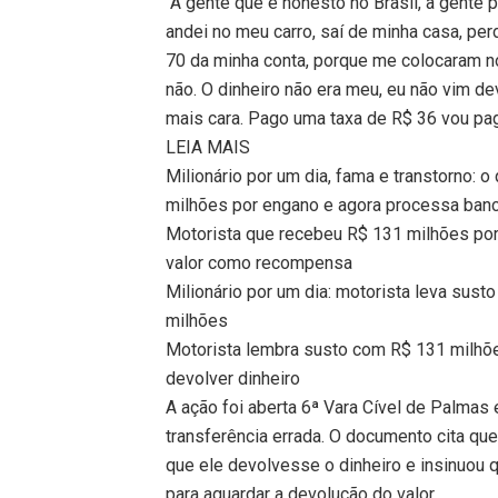
“A gente que é honesto no Brasil, a gente p
andei no meu carro, saí de minha casa, per
70 da minha conta, porque me colocaram no 
não. O dinheiro não era meu, eu não vim de
mais cara. Pago uma taxa de R$ 36 vou pa
LEIA MAIS
Milionário por um dia, fama e transtorno:
milhões por engano e agora processa ban
Motorista que recebeu R$ 131 milhões po
valor como recompensa
Milionário por um dia: motorista leva sust
milhões
Motorista lembra susto com R$ 131 milhõe
devolver dinheiro
A ação foi aberta 6ª Vara Cível de Palmas
transferência errada. O documento cita que
que ele devolvesse o dinheiro e insinuou 
para aguardar a devolução do valor.