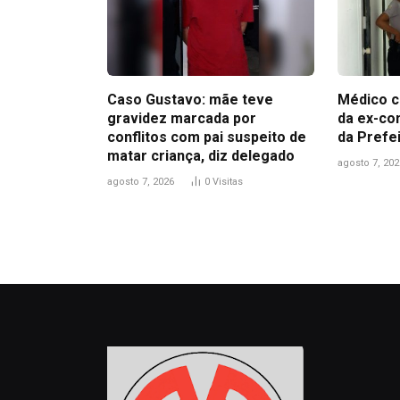
Caso Gustavo: mãe teve
Médico c
gravidez marcada por
da ex-co
conflitos com pai suspeito de
da Prefe
matar criança, diz delegado
agosto 7, 202
agosto 7, 2026
0
Visitas