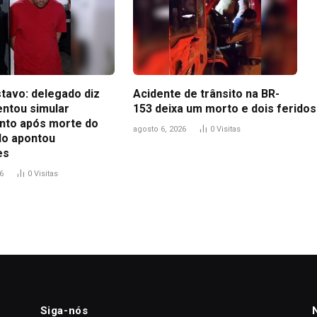
tavo: delegado diz
Acidente de trânsito na BR-
entou simular
153 deixa um morto e dois feridos
to após morte do
agosto 6, 2026
0
Visitas
udo apontou
es
6
0
Visitas
Siga-nós