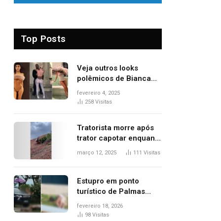
Top Posts
Veja outros looks
polêmicos de Bianca
Censori, esposa de
fevereiro 4, 2025
Kanye West que
258
Visitas
apareceu nua no
Grammy 2025
Tratorista morre após
trator capotar enquanto
removia vegetação em
março 12, 2025
111
Visitas
ribanceira de rodovia
Estupro em ponto
turístico de Palmas
ocorreu em frente à
fevereiro 18, 2026
viatura e base de
98
Visitas