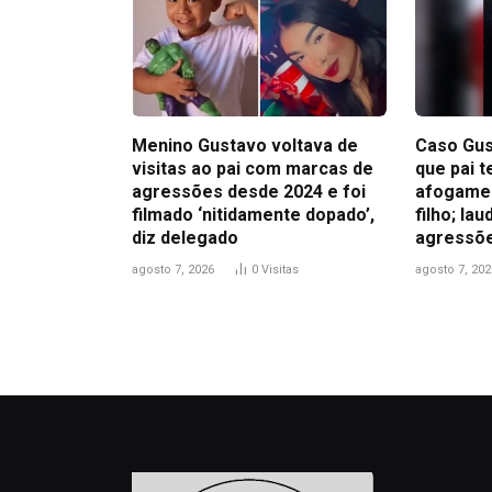
Menino Gustavo voltava de
Caso Gus
visitas ao pai com marcas de
que pai t
agressões desde 2024 e foi
afogamen
filmado ‘nitidamente dopado’,
filho; la
diz delegado
agressõ
agosto 7, 2026
0
Visitas
agosto 7, 202