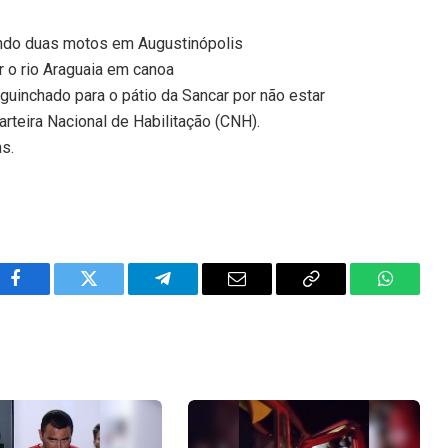
endo duas motos em Augustinópolis
 o rio Araguaia em canoa
i guinchado para o pátio da Sancar por não estar
arteira Nacional de Habilitação (CNH).
ns.
Facebook
Twitter
Telegram
Email
Copy
WhatsA
Link