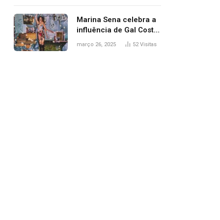
segurança; polícia
investiga
Marina Sena celebra a
influência de Gal Costa
na arte do álbum
março 26, 2025
52
Visitas
‘Coisas naturais’