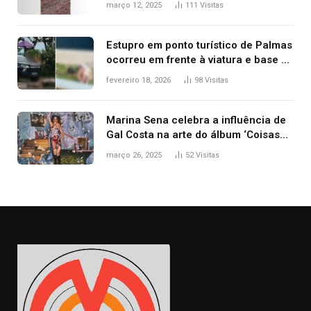
março 12, 2025
111
Visitas
Estupro em ponto turístico de Palmas
ocorreu em frente à viatura e base de
segurança; polícia investiga
fevereiro 18, 2026
98
Visitas
Marina Sena celebra a influência de
Gal Costa na arte do álbum ‘Coisas
naturais’
março 26, 2025
52
Visitas