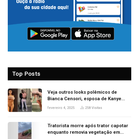
Top Posts
Veja outros looks polêmicos de
Bianca Censori, esposa de Kanye
West que apareceu nua no Grammy
fevereiro 4, 2025
258
Visitas
2025
Tratorista morre após trator capotar
enquanto removia vegetação em
ribanceira de rodovia