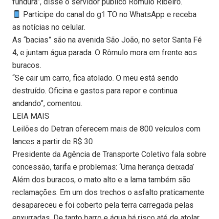
fundura”, disse o servidor público Rômulo Ribeiro.
Participe do canal do g1 TO no WhatsApp e receba
as notícias no celular.
As “bacias” são na avenida São João, no setor Santa Fé
4, e juntam água parada. O Rômulo mora em frente aos
buracos.
“Se cair um carro, fica atolado. O meu está sendo
destruído. Oficina e gastos para repor e continua
andando”, comentou.
LEIA MAIS
Leilões do Detran oferecem mais de 800 veículos com
lances a partir de R$ 30
Presidente da Agência de Transporte Coletivo fala sobre
concessão, tarifa e problemas: ‘Uma herança deixada’
Além dos buracos, o mato alto e a lama também são
reclamações. Em um dos trechos o asfalto praticamente
desapareceu e foi coberto pela terra carregada pelas
enxurradas. De tanto barro e água há risco até de atolar