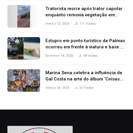
Tratorista morre após trator capotar
enquanto removia vegetação em
ribanceira de rodovia
março 12, 2025
111
Visitas
Estupro em ponto turístico de Palmas
ocorreu em frente à viatura e base de
segurança; polícia investiga
fevereiro 18, 2026
98
Visitas
Marina Sena celebra a influência de
Gal Costa na arte do álbum ‘Coisas
naturais’
março 26, 2025
52
Visitas