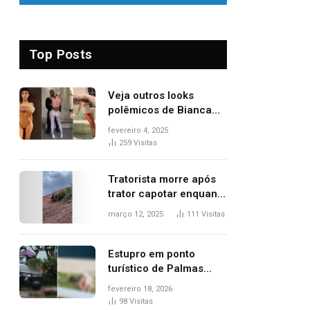
Top Posts
Veja outros looks
polêmicos de Bianca
Censori, esposa de
fevereiro 4, 2025
Kanye West que
259
Visitas
apareceu nua no
Grammy 2025
Tratorista morre após
trator capotar enquanto
removia vegetação em
março 12, 2025
111
Visitas
ribanceira de rodovia
Estupro em ponto
turístico de Palmas
ocorreu em frente à
fevereiro 18, 2026
viatura e base de
98
Visitas