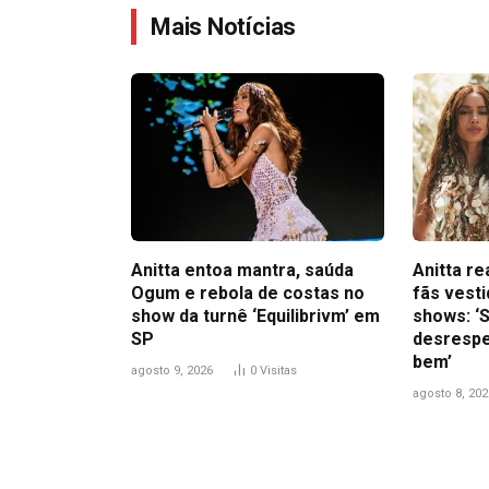
Mais Notícias
Anitta entoa mantra, saúda
Anitta r
Ogum e rebola de costas no
fãs vest
show da turnê ‘Equilibrivm’ em
shows: ‘S
SP
desrespe
bem’
agosto 9, 2026
0
Visitas
agosto 8, 202