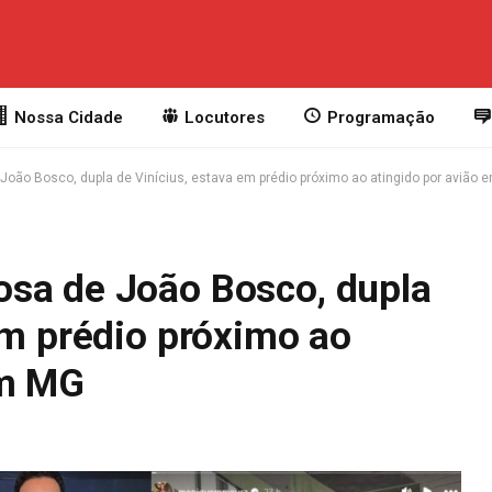
Nossa Cidade
Locutores
Programação
oão Bosco, dupla de Vinícius, estava em prédio próximo ao atingido por avião 
sa de João Bosco, dupla
em prédio próximo ao
em MG