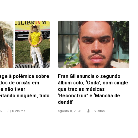
eage à polêmica sobre
Fran Gil anuncia o segundo
idos de orixás em
álbum solo, ‘Onda’, com single
e não tiver
que traz as músicas
itando ninguém, tudo
‘Reconstruir’ e ‘Mancha de
dendê’
6
0
Visitas
agosto 8, 2026
0
Visitas