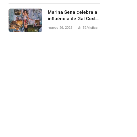
segurança; polícia
investiga
Marina Sena celebra a
influência de Gal Costa
na arte do álbum
março 26, 2025
52
Visitas
‘Coisas naturais’