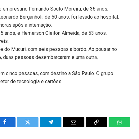
e o empresário Fernando Souto Moreira, de 36 anos,
onardo Berganholi, de 50 anos, foi levado ao hospital,
horas após a internação.
 25 anos, e Hemerson Cleiton Almeida, de 53 anos,
eis.
Vale do Mucuri, com seis pessoas a bordo. Ao pousar no
e, duas pessoas desembarcaram e uma outra,
com cinco pessoas, com destino a São Paulo. O grupo
etor de tecnologia e cartões.
Facebook
Twitter
Telegram
Email
Copy
WhatsA
Link