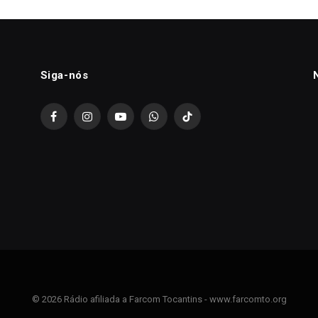
Siga-nós
Facebook
Instagram
YouTube
WhatsApp
TikTok
© 2026 Rádio afiliada a Farcom Tocantins - www.farcomto.org