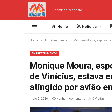
domingo, 9 agosto
Home
Notícias
»
»
Home
Entretenimento
Monique Moura, esposa de J
ENTRETENIMENTO
Monique Moura, espo
de Vinícius, estava 
atingido por avião 
maio 5, 2026
Nenhum comentário
0
Visitas