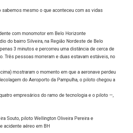
o não sabemos mesmo o que aconteceu com as vidas
cidente com monomotor em Belo Horizonte
o do bairro Silveira, na Região Nordeste de Belo
 apenas 3 minutos e percorreu uma distância de cerca de
fício. Três pessoas morreram e duas estavam estáveis, no
 acima) mostraram o momento em que a aeronave perdeu
 a decolagem do Aeroporto da Pampulha, o piloto chegou a
uatro empresários do ramo de tecnologia e o piloto —,
 Souto, piloto Wellington Oliveira Pereira e
de acidente aéreo em BH