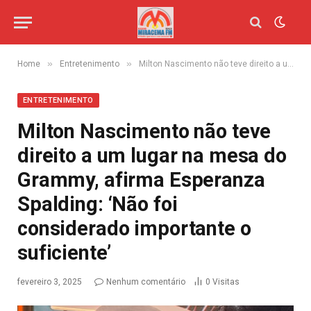
»
»
Home
Entretenimento
Milton Nascimento não teve direito a um lugar na mesa do Grammy, afirma Esperanza Spalding: ‘Não foi considerado importante o suficiente’
ENTRETENIMENTO
Milton Nascimento não teve
direito a um lugar na mesa do
Grammy, afirma Esperanza
Spalding: ‘Não foi
considerado importante o
suficiente’
fevereiro 3, 2025
Nenhum comentário
0
Visitas