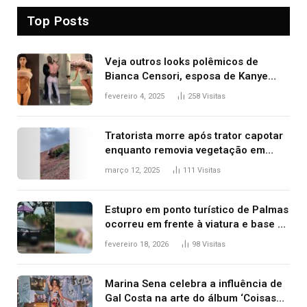
Top Posts
Veja outros looks polêmicos de
Bianca Censori, esposa de Kanye
West que apareceu nua no Grammy
fevereiro 4, 2025
258
Visitas
2025
Tratorista morre após trator capotar
enquanto removia vegetação em
ribanceira de rodovia
março 12, 2025
111
Visitas
Estupro em ponto turístico de Palmas
ocorreu em frente à viatura e base de
segurança; polícia investiga
fevereiro 18, 2026
98
Visitas
Marina Sena celebra a influência de
Gal Costa na arte do álbum ‘Coisas