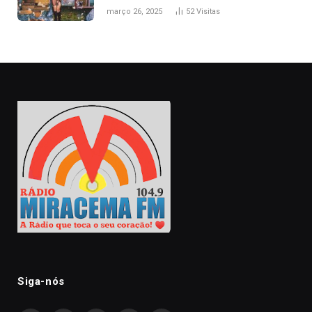
naturais’
março 26, 2025
52
Visitas
Siga-nós