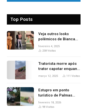
Top Posts
Veja outros looks
polêmicos de Bianca
Censori, esposa de
fevereiro 4, 2025
Kanye West que
258
Visitas
apareceu nua no
Grammy 2025
Tratorista morre após
trator capotar enquanto
removia vegetação em
março 12, 2025
111
Visitas
ribanceira de rodovia
Estupro em ponto
turístico de Palmas
ocorreu em frente à
fevereiro 18, 2026
viatura e base de
98
Visitas