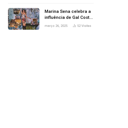
segurança; polícia
investiga
Marina Sena celebra a
influência de Gal Costa
na arte do álbum
março 26, 2025
52
Visitas
‘Coisas naturais’