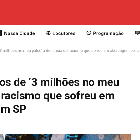
Nossa Cidade
Locutores
Programação
‘3 milhões no meu pulso’ a denúncia do racismo que sofreu em abordagem polic
sos de ‘3 milhões no meu
o racismo que sofreu em
em SP