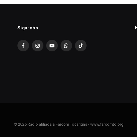
Siga-nós
Facebook
Instagram
YouTube
WhatsApp
TikTok
© 2026 Rádio afiliada a Farcom Tocantins - www.farcomto.org