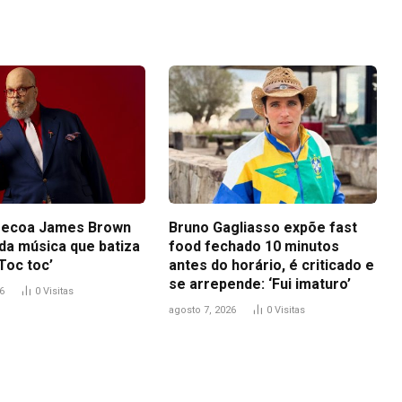
 ecoa James Brown
Bruno Gagliasso expõe fast
 da música que batiza
food fechado 10 minutos
Toc toc’
antes do horário, é criticado e
se arrepende: ‘Fui imaturo’
6
0
Visitas
agosto 7, 2026
0
Visitas