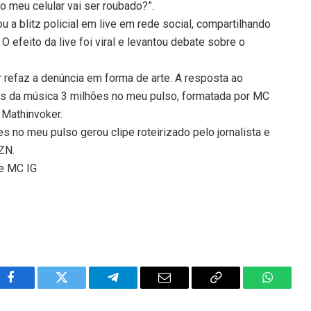
o meu celular vai ser roubado?”.
a blitz policial em live em rede social, compartilhando
efeito da live foi viral e levantou debate sobre o
refaz a denúncia em forma de arte. A resposta ao
s da música 3 milhões no meu pulso, formatada por MC
 Mathinvoker.
es no meu pulso gerou clipe roteirizado pelo jornalista e
 ZN.
de MC IG
Facebook
Twitter
Telegram
Email
Copy
WhatsA
Link