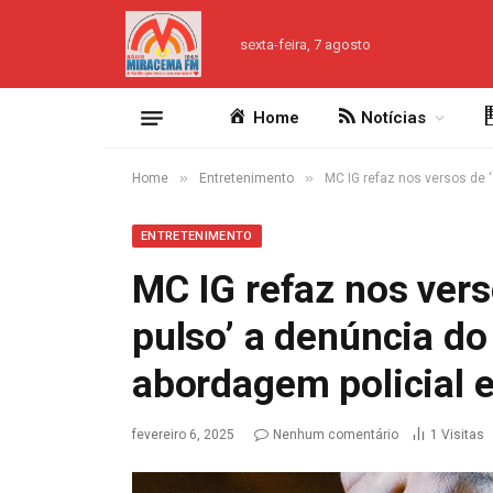
sexta-feira, 7 agosto
Home
Notícias
»
»
Home
Entretenimento
MC IG refaz nos versos de 
ENTRETENIMENTO
MC IG refaz nos ver
pulso’ a denúncia d
abordagem policial 
fevereiro 6, 2025
Nenhum comentário
1
Visitas