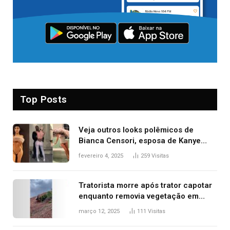
Top Posts
Veja outros looks polêmicos de
Bianca Censori, esposa de Kanye
West que apareceu nua no Grammy
fevereiro 4, 2025
259
Visitas
2025
Tratorista morre após trator capotar
enquanto removia vegetação em
ribanceira de rodovia
março 12, 2025
111
Visitas