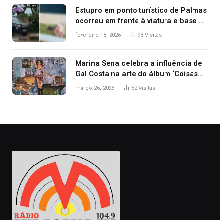
Estupro em ponto turístico de Palmas
ocorreu em frente à viatura e base de
segurança; polícia investiga
fevereiro 18, 2026
98
Visitas
Marina Sena celebra a influência de
Gal Costa na arte do álbum ‘Coisas
naturais’
março 26, 2025
52
Visitas