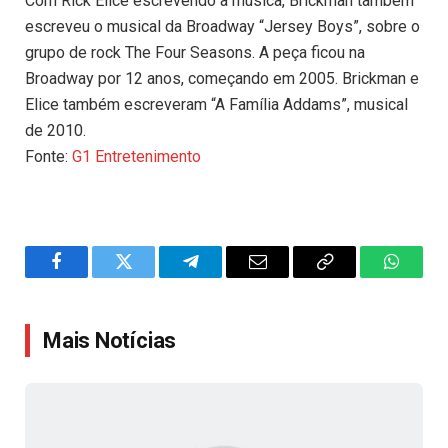
Com Rick Elice escrevendo a música, Brickman também
escreveu o musical da Broadway “Jersey Boys”, sobre o
grupo de rock The Four Seasons. A peça ficou na
Broadway por 12 anos, começando em 2005. Brickman e
Elice também escreveram “A Família Addams”, musical
de 2010.
Fonte:
G1 Entretenimento
Facebook
Twitter
Telegram
Email
Copy
WhatsA
Link
Mais Notícias