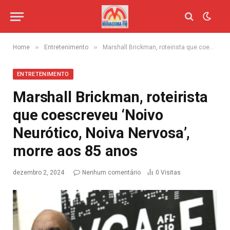
»
»
Home
Entretenimento
Marshall Brickman, roteirista que coescreveu ‘Noivo Neurótico, Noiva Nervosa’, morre aos 85 anos
ENTRETENIMENTO
Marshall Brickman, roteirista
que coescreveu ‘Noivo
Neurótico, Noiva Nervosa’,
morre aos 85 anos
dezembro 2, 2024
Nenhum comentário
0
Visitas