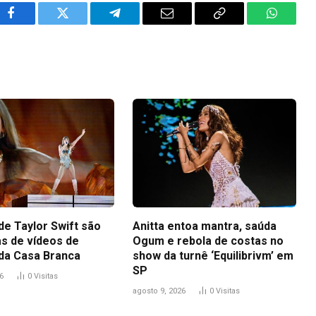
Facebook
Twitter
Telegram
Email
Copy
WhatsA
Link
de Taylor Swift são
Anitta entoa mantra, saúda
s de vídeos de
Ogum e rebola de costas no
da Casa Branca
show da turnê ‘Equilibrivm’ em
SP
6
0
Visitas
agosto 9, 2026
0
Visitas