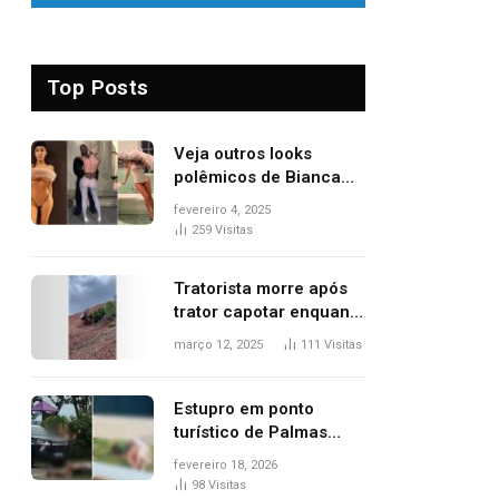
Top Posts
Veja outros looks
polêmicos de Bianca
Censori, esposa de
fevereiro 4, 2025
Kanye West que
259
Visitas
apareceu nua no
Grammy 2025
Tratorista morre após
trator capotar enquanto
removia vegetação em
março 12, 2025
111
Visitas
ribanceira de rodovia
Estupro em ponto
turístico de Palmas
ocorreu em frente à
fevereiro 18, 2026
viatura e base de
98
Visitas