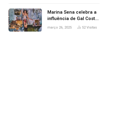
segurança; polícia
investiga
Marina Sena celebra a
influência de Gal Costa
na arte do álbum
março 26, 2025
52
Visitas
‘Coisas naturais’