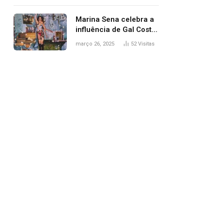
segurança; polícia
investiga
Marina Sena celebra a
influência de Gal Costa
na arte do álbum
março 26, 2025
52
Visitas
‘Coisas naturais’