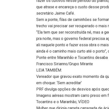
fazer os cultivos nesse período do plantio
que atrase e encareça o custo desse produt
secretário Jaime Café.
Sem a ponte, filas de caminhões se formam
trecho vai precisar ser recuperado o mais 
“Ela tem que ser reconstruída né, mas a g
pra noite, mas o governo federal precisa a
ali naquele ponto e fazer essa obra o mai
ainda é o caminho mais curto até o porto”,
Ponte entre Maranhão e Tocantins desaba 
Francisco Sirianno/Grupo Mirante
LEIA TAMBÉM:
Vereador que gravou exato momento da que
em choque: ‘Sem acreditar’
PRF divulga opções de desvios após qued
Imagens aéreas mostram carro preso em f
Tocantins e o Maranhão; VÍDEO
Mulher que dirigia carreta carregada de á