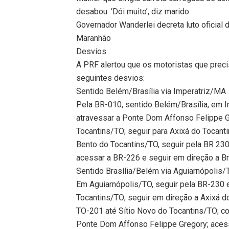
desabou: ‘Dói muito’, diz marido
Governador Wanderlei decreta luto oficial 
Maranhão
Desvios
A PRF alertou que os motoristas que prec
seguintes desvios:
Sentido Belém/Brasília via Imperatriz/MA
Pela BR-010, sentido Belém/Brasília, em Imp
atravessar a Ponte Dom Affonso Felippe Gr
Tocantins/TO; seguir para Axixá do Tocant
Bento do Tocantins/TO, seguir pela BR 230
acessar a BR-226 e seguir em direção a Br
Sentido Brasília/Belém via Aguiarnópolis/
Em Aguiarnópolis/TO, seguir pela BR-230 
Tocantins/TO; seguir em direção a Axixá d
TO-201 até Sítio Novo do Tocantins/TO; co
Ponte Dom Affonso Felippe Gregory; aces