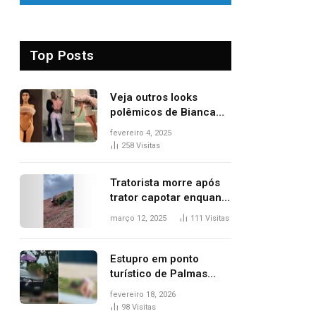
Top Posts
Veja outros looks
polêmicos de Bianca
Censori, esposa de
fevereiro 4, 2025
Kanye West que
258
Visitas
apareceu nua no
Grammy 2025
Tratorista morre após
trator capotar enquanto
removia vegetação em
março 12, 2025
111
Visitas
ribanceira de rodovia
Estupro em ponto
turístico de Palmas
ocorreu em frente à
fevereiro 18, 2026
viatura e base de
98
Visitas