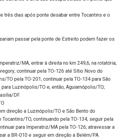
de três dias após ponte desabar entre Tocantins e o
isariam passar pela ponte de Estreito podem fazer os
eratriz/MA, entrar à direita no km 249,6, na rotatória;
egory; continuar pela TO-126 até Sítio Novo do
ins/TO pela TO-201; continuar pela TO-134 para São
 para Luzinópolis/TO e, então, Aguiarnópolis/TO;
asília/DF.
TO
em direção a Luzinópolis/TO e São Bento do
o Tocantins/TO, continuando pela TO-134; seguir pela
ntinuar para Imperatriz/MA pela TO-126; atravessar a
sar a BR-010 e seguir em direção a Belém/PA.