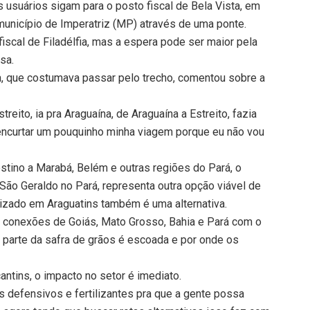
usuários sigam para o posto fiscal de Bela Vista, em
 município de Imperatriz (MP) através de uma ponte.
scal de Filadélfia, mas a espera pode ser maior pela
sa.
a, que costumava passar pelo trecho, comentou sobre a
treito, ia pra Araguaína, de Araguaína a Estreito, fazia
 encurtar um pouquinho minha viagem porque eu não vou
tino a Marabá, Belém e outras regiões do Pará, o
São Geraldo no Pará, representa outra opção viável de
alizado em Araguatins também é uma alternativa.
s conexões de Goiás, Mato Grosso, Bahia e Pará com o
a parte da safra de grãos é escoada e por onde os
antins, o impacto no setor é imediato.
s defensivos e fertilizantes pra que a gente possa