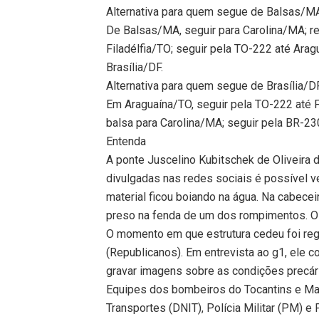
Alternativa para quem segue de Balsas/MA
De Balsas/MA, seguir para Carolina/MA; rea
Filadélfia/TO; seguir pela TO-222 até Ara
Brasília/DF.
Alternativa para quem segue de Brasília/
Em Araguaína/TO, seguir pela TO-222 até Fi
balsa para Carolina/MA; seguir pela BR-2
Entenda
A ponte Juscelino Kubitschek de Oliveira
divulgadas nas redes sociais é possível 
material ficou boiando na água. Na cabecei
preso na fenda de um dos rompimentos. Os
O momento em que estrutura cedeu foi regi
(Republicanos). Em entrevista ao g1, ele 
gravar imagens sobre as condições precári
Equipes dos bombeiros do Tocantins e Mar
Transportes (DNIT), Polícia Militar (PM) e