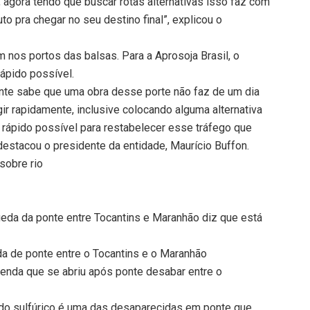
, agora tendo que buscar rotas alternativas isso faz com
o pra chegar no seu destino final”, explicou o
 nos portos das balsas. Para a Aprosoja Brasil, o
rápido possível.
ente sabe que uma obra desse porte não faz de um dia
gir rapidamente, inclusive colocando alguma alternativa
s rápido possível para restabelecer esse tráfego que
 destacou o presidente da entidade, Maurício Buffon.
sobre rio
da da ponte entre Tocantins e Maranhão diz que está
a de ponte entre o Tocantins e o Maranhão
enda que se abriu após ponte desabar entre o
cido sulfúrico é uma das desaparecidas em ponte que