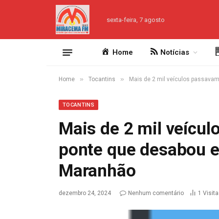
sexta-feira, 7 agosto
Home
Notícias
»
»
Home
Tocantins
Mais de 2 mil veículos passavam
TOCANTINS
Mais de 2 mil veícul
ponte que desabou en
Maranhão
dezembro 24, 2024
Nenhum comentário
1
Visit