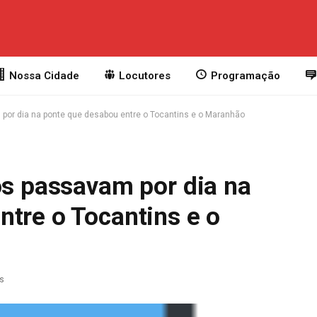
Nossa Cidade
Locutores
Programação
 por dia na ponte que desabou entre o Tocantins e o Maranhão
os passavam por dia na
tre o Tocantins e o
as