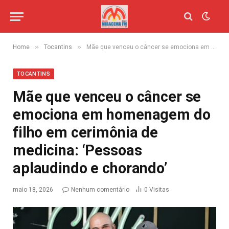
»
»
Home
Tocantins
Mãe que venceu o câncer se emociona em homenagem do filho em cerimônia de medicina: ‘Pessoas aplaudindo e chorando’
TOCANTINS
Mãe que venceu o câncer se
emociona em homenagem do
filho em cerimônia de
medicina: ‘Pessoas
aplaudindo e chorando’
maio 18, 2026
Nenhum comentário
0
Visitas