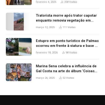
West que apareceu nua no Grammy
fevereiro 4, 2025
258
Visitas
2025
Tratorista morre após trator capotar
enquanto removia vegetação em
ribanceira de rodovia
março 12, 2025
111
Visitas
Estupro em ponto turístico de Palmas
ocorreu em frente à viatura e base de
segurança; polícia investiga
fevereiro 18, 2026
98
Visitas
Marina Sena celebra a influência de
Gal Costa na arte do álbum ‘Coisas
naturais’
março 26, 2025
52
Visitas