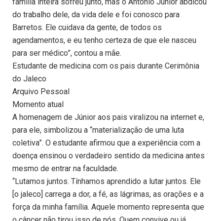
família inteira sofreu junto, mas o Antônio Júnior abdicou
do trabalho dele, da vida dele e foi conosco para
Barretos. Ele cuidava da gente, de todos os
agendamentos, e eu tenho certeza de que ele nasceu
para ser médico”, contou a mãe.
Estudante de medicina com os pais durante Cerimônia
do Jaleco
Arquivo Pessoal
Momento atual
A homenagem de Júnior aos pais viralizou na internet e,
para ele, simbolizou a “materialização de uma luta
coletiva”. O estudante afirmou que a experiência com a
doença ensinou o verdadeiro sentido da medicina antes
mesmo de entrar na faculdade.
“Lutamos juntos. Tínhamos aprendido a lutar juntos. Ele
[o jaleco] carrega a dor, a fé, as lágrimas, as orações e a
força da minha família. Aquele momento representa que
o câncer não tirou isso de nós. Quem convive ou já