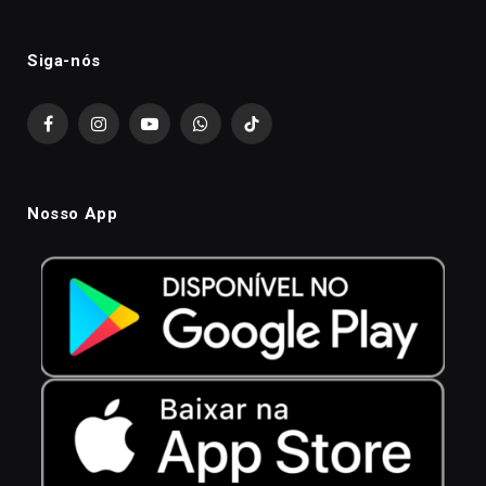
Siga-nós
Facebook
Instagram
YouTube
WhatsApp
TikTok
Nosso App