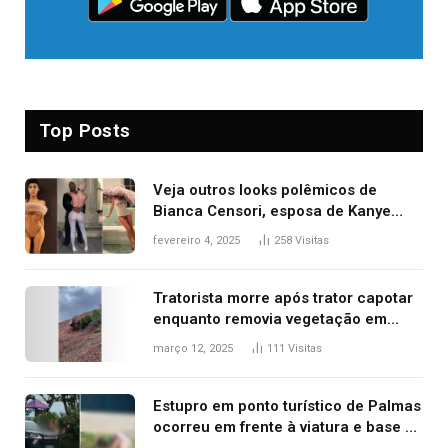
Top Posts
Veja outros looks polêmicos de
Bianca Censori, esposa de Kanye
West que apareceu nua no Grammy
fevereiro 4, 2025
258
Visitas
2025
Tratorista morre após trator capotar
enquanto removia vegetação em
ribanceira de rodovia
março 12, 2025
111
Visitas
Estupro em ponto turístico de Palmas
ocorreu em frente à viatura e base de