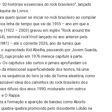
l – 50 histórias essenciais do rock brasileiro”, lançado
áquina de Livros.
ra quem quiser se iniciar no rock brasileiro ao compilar
ca linha de tempo que vai de 1955 – ano em que a
y (1922 – 2003) gravou em inglês “Rock around the
, seminal rock’n’roll lançado no ano anterior pelo
1981) – até o corrente 2026, ano de turnês que
o supracitado Kid Abelha, passando por Jovem Guarda,
, cuja prisão em 1976 merece capítulo à parte.
to. Os capítulos são curtos e jamais aprofundam os
 da intencional superficialidade dos textos, há uma
s na sequência do livro (e não de forma aleatória, como
 razoável ideia dos caminhos do rock brasileiro dos
mais difuso dos anos 1990, misturado com outros
. e O Rappa.
iza a formação e aparição de bandas como Aborto
m o quebra-quebra promovido pelo dissidente Lobão na