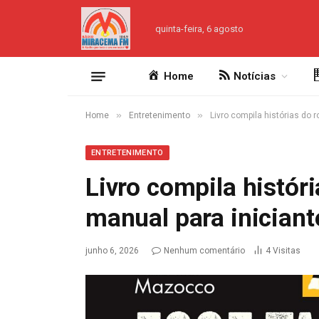
quinta-feira, 6 agosto
Home
Notícias
»
»
Home
Entretenimento
Livro compila histórias do 
ENTRETENIMENTO
Livro compila histór
manual para iniciant
junho 6, 2026
Nenhum comentário
4
Visitas