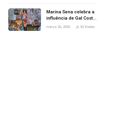
segurança; polícia
investiga
Marina Sena celebra a
influência de Gal Costa
na arte do álbum
março 26, 2025
52
Visitas
‘Coisas naturais’