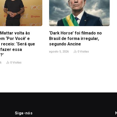
Mattar volta às
‘Dark Horse’ foi filmado no
em ‘Por Você’ e
Brasil de forma irregular,
 receio: ‘Será que
segundo Ancine
 fazer essa
agosto 5, 2026
0
Visitas
?’
6
0
Visitas
Siga-nós