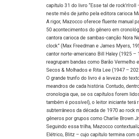
capítulo 31 do livro “Esse tal de rock’n’rol
neste mês de junho pela editora carioca M
A rigor, Mazocco oferece fluente manual pa
50 acontecimentos do gênero em cronológi
cantora carioca de sambas-canção Nora Ne
clock” (Max Freedman e James Myers, 1954)
cantor norte-americano Bill Haley (1925 – 
reagrupam bandas como Barão Vermelho e 
Secos & Molhados e Rita Lee (1947 – 2023)
O grande trunfo do livro é a leveza do tex
meandros de cada história. Contudo, dentro
cronologia que, se os capítulos forem lido
também é possível), o leitor iniciante terá
subterrâneos da década de 1970 ao rock 
gêneros por grupos como Charlie Brown Jr
Seguindo essa trilha, Mazocco contextual
Elétrico, Blitz – cujo capítulo termina co