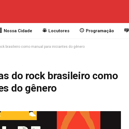
Nossa Cidade
Locutores
Programação
rock brasileiro como manual para iniciantes do gênero
ias do rock brasileiro como
es do gênero