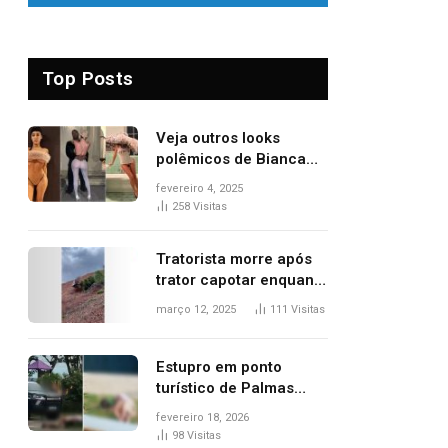
Top Posts
Veja outros looks
polêmicos de Bianca
Censori, esposa de
fevereiro 4, 2025
Kanye West que
258
Visitas
apareceu nua no
Grammy 2025
Tratorista morre após
trator capotar enquanto
removia vegetação em
março 12, 2025
111
Visitas
ribanceira de rodovia
Estupro em ponto
turístico de Palmas
ocorreu em frente à
fevereiro 18, 2026
viatura e base de
98
Visitas