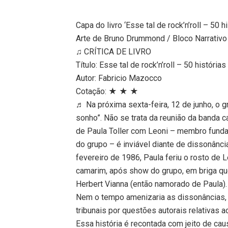
Capa do livro ‘Esse tal de rock’n’roll – 50 h
Arte de Bruno Drummond / Bloco Narrativo
♫ CRÍTICA DE LIVRO
Título: Esse tal de rock’n’roll – 50 história
Autor: Fabricio Mazocco
Cotação: ★ ★ ★
♬ Na próxima sexta-feira, 12 de junho, o g
sonho”. Não se trata da reunião da banda 
de Paula Toller com Leoni – membro fundad
do grupo – é inviável diante de dissonânc
fevereiro de 1986, Paula feriu o rosto d
camarim, após show do grupo, em briga que 
Herbert Vianna (então namorado de Paula).
Nem o tempo amenizaria as dissonâncias, 
tribunais por questões autorais relativas
Essa história é recontada com jeito de cau