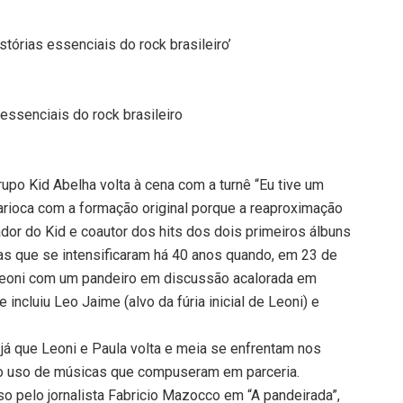
istórias essenciais do rock brasileiro’
s essenciais do rock brasileiro
rupo Kid Abelha volta à cena com a turnê “Eu tive um
carioca com a formação original porque a reaproximação
or do Kid e coautor dos hits dos dois primeiros álbuns
ias que se intensificaram há 40 anos quando, em 23 de
e Leoni com um pandeiro em discussão acalorada em
incluiu Leo Jaime (alvo da fúria inicial de Leoni) e
já que Leoni e Paula volta e meia se enfrentam nos
 ao uso de músicas que compuseram em parceria.
so pelo jornalista Fabricio Mazocco em “A pandeirada”,