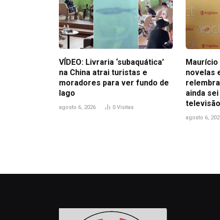
VÍDEO: Livraria ‘subaquática’
Maurício 
na China atrai turistas e
novelas 
moradores para ver fundo de
relembra
lago
ainda sei
televisão
agosto 6, 2026
0
Visitas
agosto 6, 202