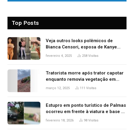
Top Posts
Veja outros looks polêmicos de
Bianca Censori, esposa de Kanye
West que apareceu nua no Grammy
fevereiro 4, 2025
258
Visitas
2025
Tratorista morre após trator capotar
enquanto removia vegetação em
ribanceira de rodovia
março 12, 2025
111
Visitas
Estupro em ponto turístico de Palmas
ocorreu em frente à viatura e base de
segurança; polícia investiga
fevereiro 18, 2026
98
Visitas