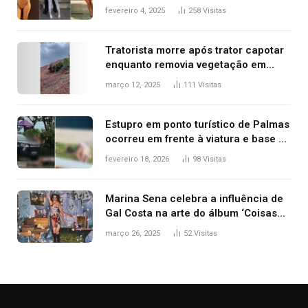
West que apareceu nua no Grammy
fevereiro 4, 2025
258
Visitas
2025
Tratorista morre após trator capotar
enquanto removia vegetação em
ribanceira de rodovia
março 12, 2025
111
Visitas
Estupro em ponto turístico de Palmas
ocorreu em frente à viatura e base de
segurança; polícia investiga
fevereiro 18, 2026
98
Visitas
Marina Sena celebra a influência de
Gal Costa na arte do álbum ‘Coisas
naturais’
março 26, 2025
52
Visitas