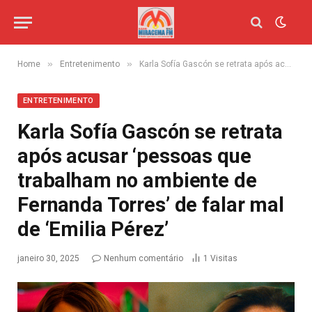
»
»
Home
Entretenimento
Karla Sofía Gascón se retrata após acusar ‘pessoas que trabalham no ambiente de Fernanda Torres’ de falar mal de ‘Emilia Pérez’
ENTRETENIMENTO
Karla Sofía Gascón se retrata
após acusar ‘pessoas que
trabalham no ambiente de
Fernanda Torres’ de falar mal
de ‘Emilia Pérez’
janeiro 30, 2025
Nenhum comentário
1
Visitas