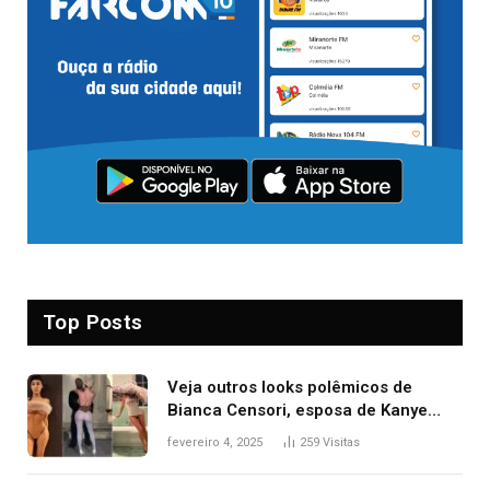
Top Posts
Veja outros looks polêmicos de
Bianca Censori, esposa de Kanye
West que apareceu nua no Grammy
fevereiro 4, 2025
259
Visitas
2025