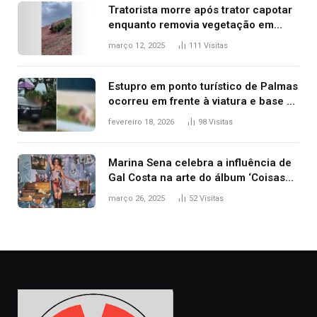
Tratorista morre após trator capotar
enquanto removia vegetação em
ribanceira de rodovia
março 12, 2025
111
Visitas
Estupro em ponto turístico de Palmas
ocorreu em frente à viatura e base de
segurança; polícia investiga
fevereiro 18, 2026
98
Visitas
Marina Sena celebra a influência de
Gal Costa na arte do álbum ‘Coisas
naturais’
março 26, 2025
52
Visitas