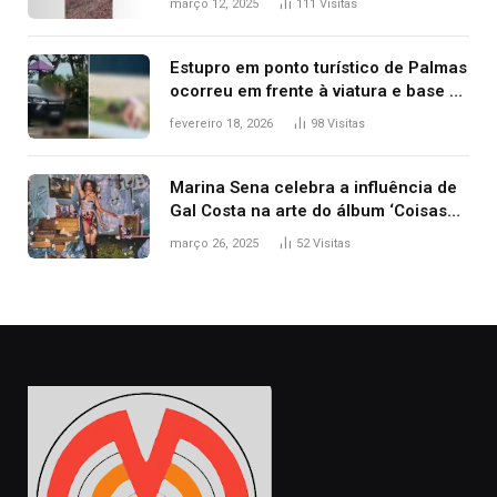
março 12, 2025
111
Visitas
Estupro em ponto turístico de Palmas
ocorreu em frente à viatura e base de
segurança; polícia investiga
fevereiro 18, 2026
98
Visitas
Marina Sena celebra a influência de
Gal Costa na arte do álbum ‘Coisas
naturais’
março 26, 2025
52
Visitas