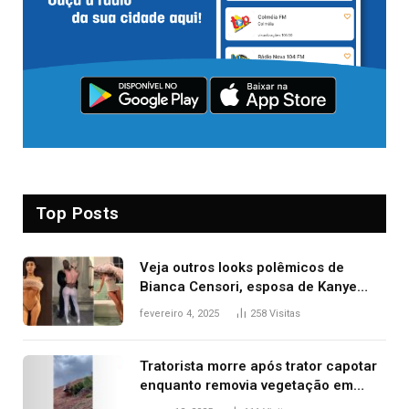
Top Posts
Veja outros looks polêmicos de
Bianca Censori, esposa de Kanye
West que apareceu nua no Grammy
fevereiro 4, 2025
258
Visitas
2025
Tratorista morre após trator capotar
enquanto removia vegetação em
ribanceira de rodovia