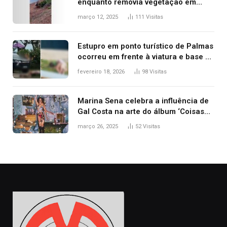
enquanto removia vegetação em
ribanceira de rodovia
março 12, 2025
111
Visitas
Estupro em ponto turístico de Palmas
ocorreu em frente à viatura e base de
segurança; polícia investiga
fevereiro 18, 2026
98
Visitas
Marina Sena celebra a influência de
Gal Costa na arte do álbum ‘Coisas
naturais’
março 26, 2025
52
Visitas