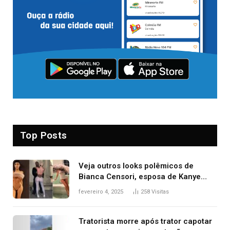
Top Posts
Veja outros looks polêmicos de
Bianca Censori, esposa de Kanye
West que apareceu nua no Grammy
fevereiro 4, 2025
258
Visitas
2025
Tratorista morre após trator capotar