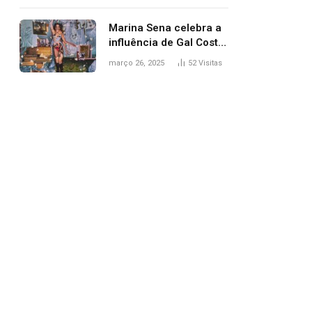
segurança; polícia
investiga
Marina Sena celebra a
influência de Gal Costa
na arte do álbum
março 26, 2025
52
Visitas
‘Coisas naturais’