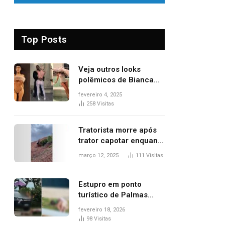
Top Posts
Veja outros looks
polêmicos de Bianca
Censori, esposa de
fevereiro 4, 2025
Kanye West que
258
Visitas
apareceu nua no
Grammy 2025
Tratorista morre após
trator capotar enquanto
removia vegetação em
março 12, 2025
111
Visitas
ribanceira de rodovia
Estupro em ponto
turístico de Palmas
ocorreu em frente à
fevereiro 18, 2026
viatura e base de
98
Visitas