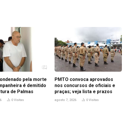
Link
ondenado pela morte
PMTO convoca aprovados
mpanheira é demitido
nos concursos de oficiais e
itura de Palmas
praças; veja lista e prazos
6
0
Visitas
agosto 7, 2026
0
Visitas