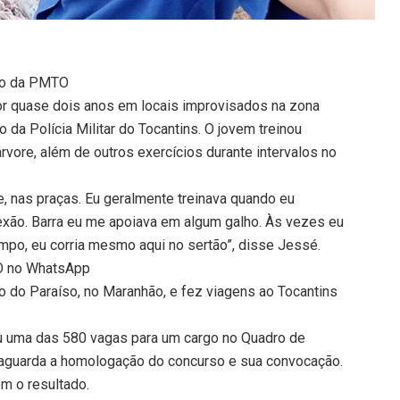
so da PMTO
por quase dois anos em locais improvisados na zona
 da Polícia Militar do Tocantins. O jovem treinou
árvore, além de outros exercícios durante intervalos no
de, nas praças. Eu geralmente treinava quando eu
exão. Barra eu me apoiava em algum galho. Às vezes eu
empo, eu corria mesmo aqui no sertão”, disse Jessé.
TO no WhatsApp
o do Paraíso, no Maranhão, e fez viagens ao Tocantins
tiu uma das 580 vagas para um cargo no Quadro de
, aguarda a homologação do concurso e sua convocação.
m o resultado.