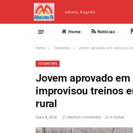
sábado, 8 agosto
Home
Notícias
»
»
Home
Tocantins
Jovem aprovado em concurso da 
TOCANTINS
Jovem aprovado em
improvisou treinos e
rural
maio 4, 2026
Nenhum comentário
0
Visitas