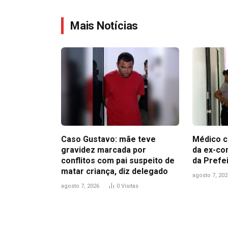
Mais Notícias
Caso Gustavo: mãe teve
Médico c
gravidez marcada por
da ex-co
conflitos com pai suspeito de
da Prefe
matar criança, diz delegado
agosto 7, 202
agosto 7, 2026
0
Visitas