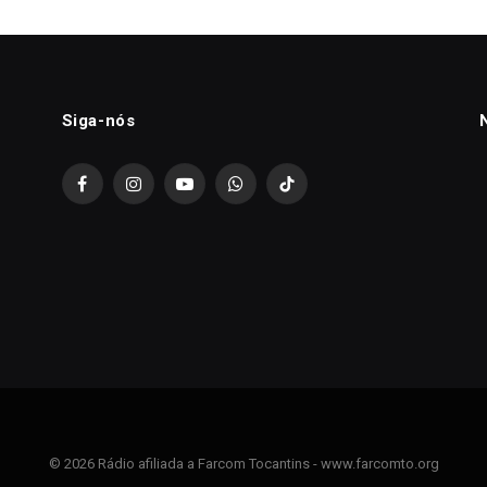
Siga-nós
Facebook
Instagram
YouTube
WhatsApp
TikTok
© 2026 Rádio afiliada a Farcom Tocantins - www.farcomto.org