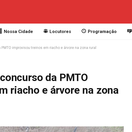
Nossa Cidade
Locutores
Programação
PMTO improvisou treinos em riacho e árvore na zona rural
 concurso da PMTO
m riacho e árvore na zona