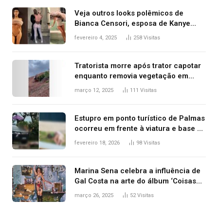
Veja outros looks polêmicos de
Bianca Censori, esposa de Kanye
West que apareceu nua no Grammy
fevereiro 4, 2025
258
Visitas
2025
Tratorista morre após trator capotar
enquanto removia vegetação em
ribanceira de rodovia
março 12, 2025
111
Visitas
Estupro em ponto turístico de Palmas
ocorreu em frente à viatura e base de
segurança; polícia investiga
fevereiro 18, 2026
98
Visitas
Marina Sena celebra a influência de
Gal Costa na arte do álbum ‘Coisas
naturais’
março 26, 2025
52
Visitas