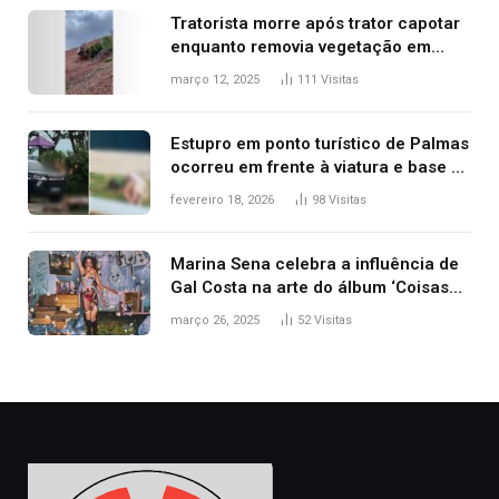
Tratorista morre após trator capotar
enquanto removia vegetação em
ribanceira de rodovia
março 12, 2025
111
Visitas
Estupro em ponto turístico de Palmas
ocorreu em frente à viatura e base de
segurança; polícia investiga
fevereiro 18, 2026
98
Visitas
Marina Sena celebra a influência de
Gal Costa na arte do álbum ‘Coisas
naturais’
março 26, 2025
52
Visitas