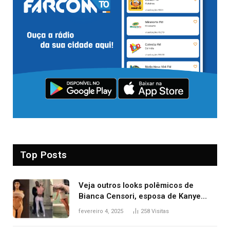
Top Posts
Veja outros looks polêmicos de
Bianca Censori, esposa de Kanye
West que apareceu nua no Grammy
fevereiro 4, 2025
258
Visitas
2025