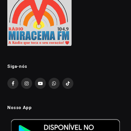
Siga-nós
Facebook
Instagram
YouTube
WhatsApp
TikTok
Nosso App