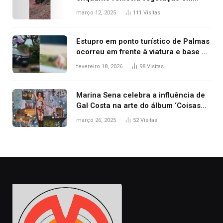
ribanceira de rodovia
março 12, 2025
111
Visitas
Estupro em ponto turístico de Palmas
ocorreu em frente à viatura e base de
segurança; polícia investiga
fevereiro 18, 2026
98
Visitas
Marina Sena celebra a influência de
Gal Costa na arte do álbum ‘Coisas
naturais’
março 26, 2025
52
Visitas