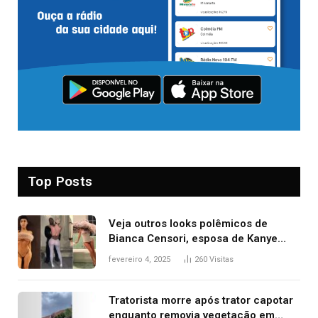
Top Posts
Veja outros looks polêmicos de
Bianca Censori, esposa de Kanye
West que apareceu nua no Grammy
fevereiro 4, 2025
260
Visitas
2025
Tratorista morre após trator capotar
enquanto removia vegetação em