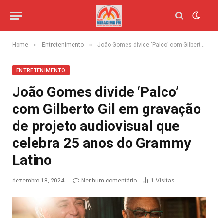
»
»
Home
Entretenimento
João Gomes divide ‘Palco’ com Gilberto Gil em gravação de projeto audiovisual que celebra 25 anos do Grammy Latino
ENTRETENIMENTO
João Gomes divide ‘Palco’
com Gilberto Gil em gravação
de projeto audiovisual que
celebra 25 anos do Grammy
Latino
dezembro 18, 2024
Nenhum comentário
1
Visitas