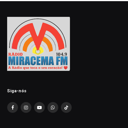
Siga-nós
Facebook
Instagram
YouTube
WhatsApp
TikTok