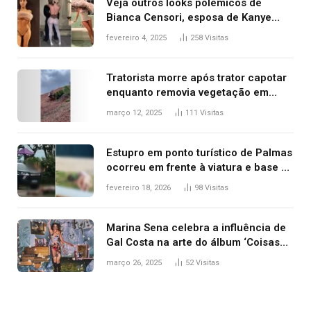
Veja outros looks polêmicos de
Bianca Censori, esposa de Kanye
West que apareceu nua no Grammy
fevereiro 4, 2025
258
Visitas
2025
Tratorista morre após trator capotar
enquanto removia vegetação em
ribanceira de rodovia
março 12, 2025
111
Visitas
Estupro em ponto turístico de Palmas
ocorreu em frente à viatura e base de
segurança; polícia investiga
fevereiro 18, 2026
98
Visitas
Marina Sena celebra a influência de
Gal Costa na arte do álbum ‘Coisas
naturais’
março 26, 2025
52
Visitas