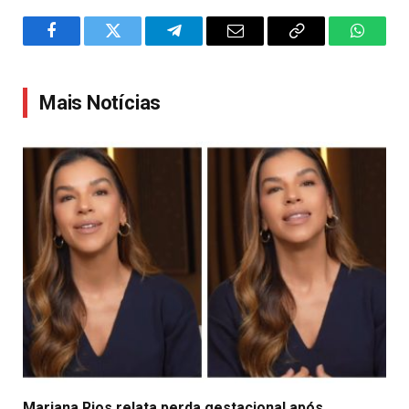
Facebook
Twitter
Telegram
Email
Copy
WhatsA
Link
Mais Notícias
Mariana Rios relata perda gestacional após