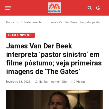
»
»
Home
Entretenimento
James Van Der Beek interpreta ‘pastor sinistro’ em filme póstumo; veja primeiras imagens de ‘The Gates’
ENTRETENIMENTO
James Van Der Beek
interpreta ‘pastor sinistro’ em
filme póstumo; veja primeiras
imagens de ‘The Gates’
fevereiro 18, 2026
Nenhum comentário
0
Visitas