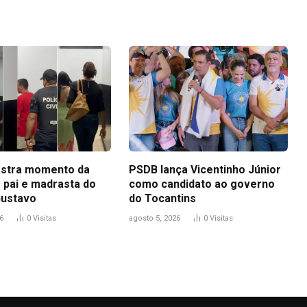
stra momento da
PSDB lança Vicentinho Júnior
 pai e madrasta do
como candidato ao governo
Gustavo
do Tocantins
6
0
Visitas
agosto 5, 2026
0
Visitas