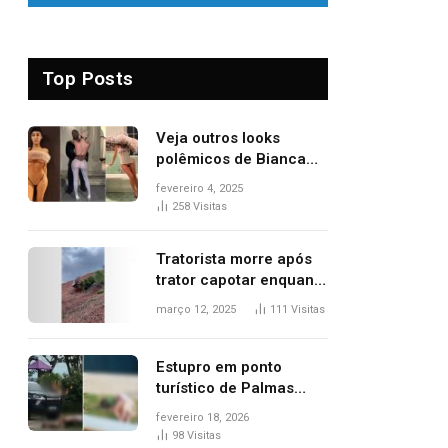
Top Posts
Veja outros looks
polêmicos de Bianca
Censori, esposa de
fevereiro 4, 2025
Kanye West que
258
Visitas
apareceu nua no
Grammy 2025
Tratorista morre após
trator capotar enquanto
removia vegetação em
março 12, 2025
111
Visitas
ribanceira de rodovia
Estupro em ponto
turístico de Palmas
ocorreu em frente à
fevereiro 18, 2026
viatura e base de
98
Visitas