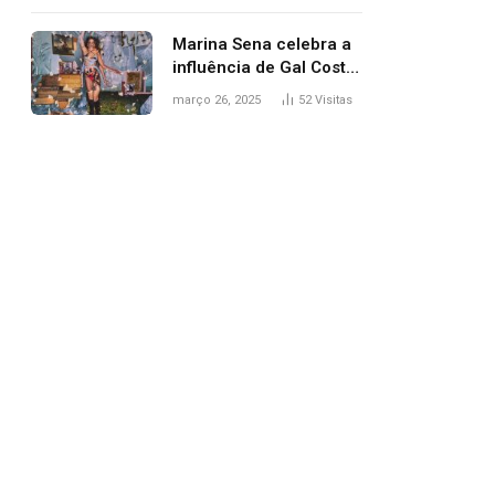
segurança; polícia
investiga
Marina Sena celebra a
influência de Gal Costa
na arte do álbum
março 26, 2025
52
Visitas
‘Coisas naturais’