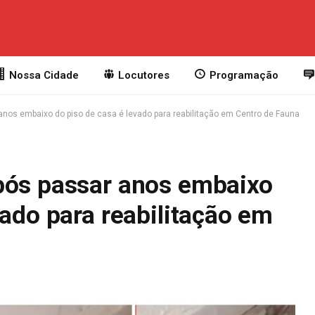
Nossa Cidade
Locutores
Programação
anos embaixo do piso de casa é levado para reabilitação em Centro de Fauna
pós passar anos embaixo
vado para reabilitação em