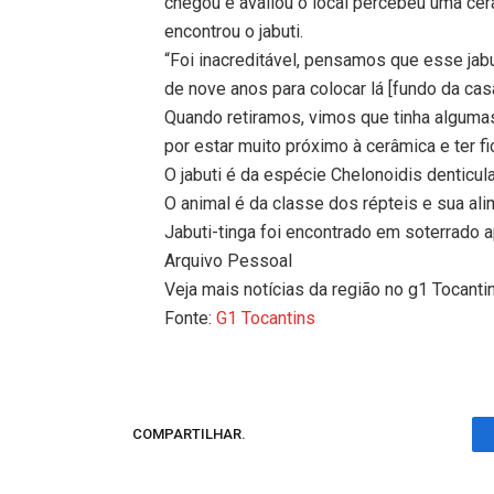
chegou e avaliou o local percebeu uma ce
encontrou o jabuti.
“Foi inacreditável, pensamos que esse jab
de nove anos para colocar lá [fundo da casa
Quando retiramos, vimos que tinha algum
por estar muito próximo à cerâmica e ter f
O jabuti é da espécie Chelonoidis denticula
O animal é da classe dos répteis e sua al
Jabuti-tinga foi encontrado em soterrado 
Arquivo Pessoal
Veja mais notícias da região no g1 Tocanti
Fonte:
G1 Tocantins
COMPARTILHAR.