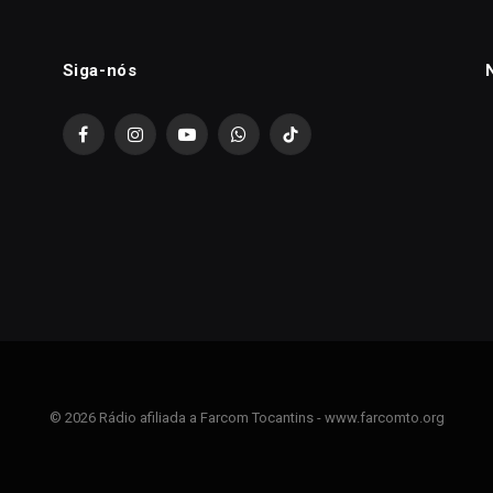
Siga-nós
Facebook
Instagram
YouTube
WhatsApp
TikTok
© 2026 Rádio afiliada a Farcom Tocantins - www.farcomto.org