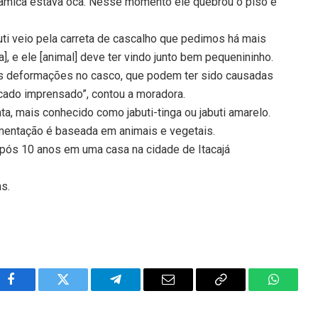
râmica estava oca. Nesse momento ele quebrou o piso e
uti veio pela carreta de cascalho que pedimos há mais
], e ele [animal] deve ter vindo junto bem pequenininho.
as deformações no casco, que podem ter sido causadas
icado imprensado”, contou a moradora.
ta, mais conhecido como jabuti-tinga ou jabuti amarelo.
imentação é baseada em animais e vegetais.
após 10 anos em uma casa na cidade de Itacajá
ns.
Facebook
Twitter
Telegram
Email
Copy
WhatsA
Link