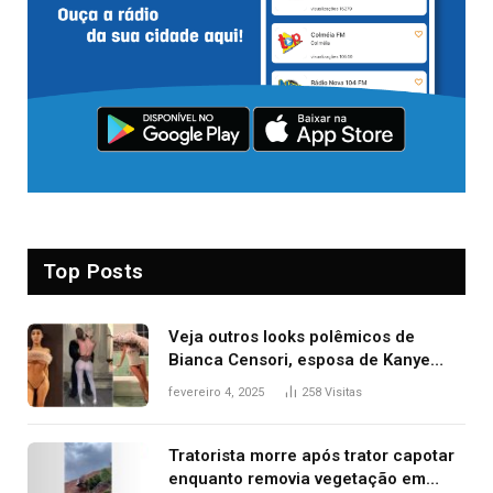
Top Posts
Veja outros looks polêmicos de
Bianca Censori, esposa de Kanye
West que apareceu nua no Grammy
fevereiro 4, 2025
258
Visitas
2025
Tratorista morre após trator capotar
enquanto removia vegetação em