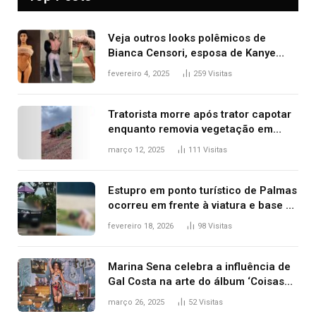
Veja outros looks polêmicos de
Bianca Censori, esposa de Kanye
West que apareceu nua no Grammy
fevereiro 4, 2025
259
Visitas
2025
Tratorista morre após trator capotar
enquanto removia vegetação em
ribanceira de rodovia
março 12, 2025
111
Visitas
Estupro em ponto turístico de Palmas
ocorreu em frente à viatura e base de
segurança; polícia investiga
fevereiro 18, 2026
98
Visitas
Marina Sena celebra a influência de
Gal Costa na arte do álbum ‘Coisas
naturais’
março 26, 2025
52
Visitas