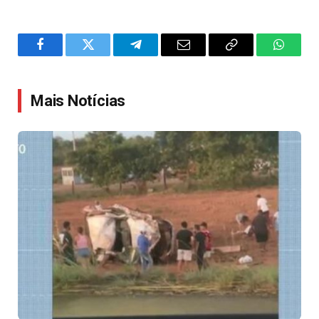
Facebook
Twitter
Telegram
Email
Copy
WhatsA
Link
Mais Notícias