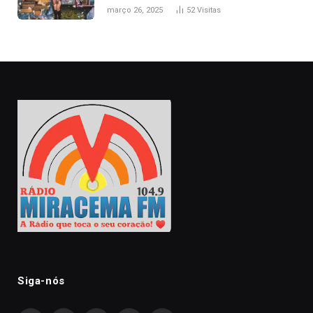
naturais’
março 26, 2025
52
Visitas
Siga-nós