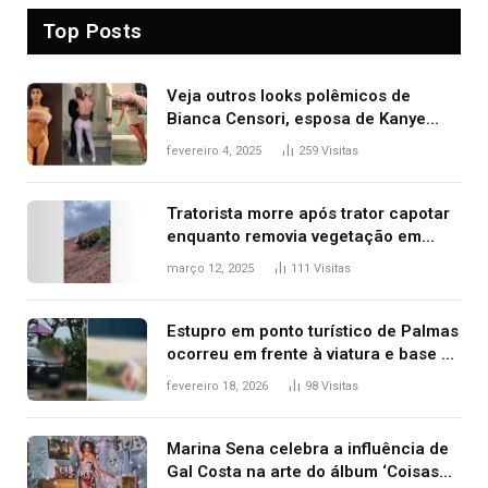
Top Posts
Veja outros looks polêmicos de
Bianca Censori, esposa de Kanye
West que apareceu nua no Grammy
fevereiro 4, 2025
259
Visitas
2025
Tratorista morre após trator capotar
enquanto removia vegetação em
ribanceira de rodovia
março 12, 2025
111
Visitas
Estupro em ponto turístico de Palmas
ocorreu em frente à viatura e base de
segurança; polícia investiga
fevereiro 18, 2026
98
Visitas
Marina Sena celebra a influência de
Gal Costa na arte do álbum ‘Coisas