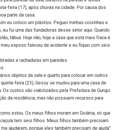
exta-feira (17), após chuvas na cidade. Por causa dos
boa parte da casa.
sim eu coloco um plástico. Peguei minhas coisinhas e
, eu fui uma das fundadoras desse setor aqui. Quando
lão, tábua. Hoje não, hoje a casa que está mais fraca é
a, meu esposo faleceu de acidente e eu fiquei com seis
uebradas e rachaduras em paredes
es
vários objetos da sala e quarto para colocar em outros
quinta-feira (23), Gessy se mudou para uma casa de
a. Os custos são viabilizados pela Prefeitura de Gurupi.
ação da residência, mas não possuem recursos para
 como estou. Os meus filhos moram em Goiânia, só que
O caçula tem seis filhos. Meus filhos também precisam
s me ajudarem, porque eles também precisam de ajuda”.