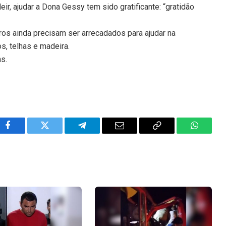
r, ajudar a Dona Gessy tem sido gratificante: “gratidão
ros ainda precisam ser arrecadados para ajudar na
s, telhas e madeira.
ns.
Facebook
Twitter
Telegram
Email
Copy
WhatsA
Link