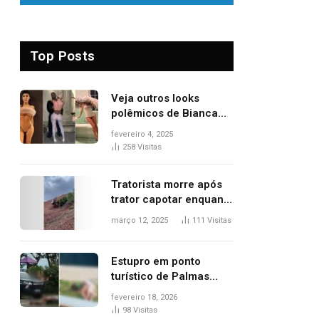
Top Posts
Veja outros looks
polêmicos de Bianca
Censori, esposa de
fevereiro 4, 2025
Kanye West que
258
Visitas
apareceu nua no
Grammy 2025
Tratorista morre após
trator capotar enquanto
removia vegetação em
março 12, 2025
111
Visitas
ribanceira de rodovia
Estupro em ponto
turístico de Palmas
ocorreu em frente à
fevereiro 18, 2026
viatura e base de
98
Visitas