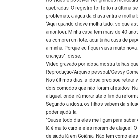
quebradas. O registro foi feito na última s
problemas, a água da chuva entra e molha 
“Aqui quando chove molha tudo, só que as
amontoei. Minha casa tem mais de 40 anos
eu comprei um lote, aqui tinha casa de pape
a minha. Porque eu fiquei viúva muito nov
crianças”, disse.
Vídeo gravado por idosa mostra telhas q
Reprodução/Arquivo pessoal/Gessy Gom
Nos últimos dias, a idosa precisou retirar 
dois cômodos que não foram afetados. Na 
aluguel, onde irá morar até o fim da reform
Segundo a idosa, os filhos sabem da situ
poder ajudá-la.
“Quase todo dia eles me ligam para saber
lá é muito caro e eles moram de aluguel. 
de ajuda lá em Goiânia. Não tem como ele