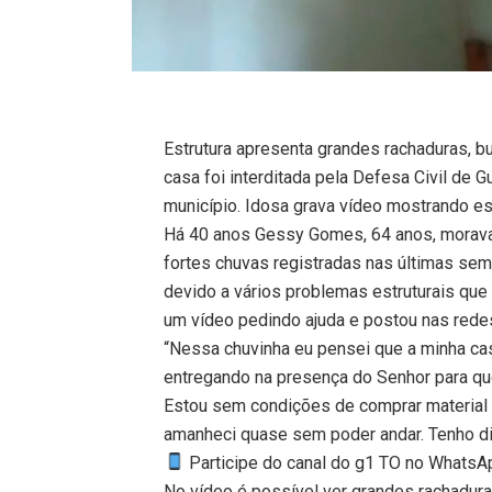
Estrutura apresenta grandes rachaduras, b
casa foi interditada pela Defesa Civil de 
município. Idosa grava vídeo mostrando es
Há 40 anos Gessy Gomes, 64 anos, morava 
fortes chuvas registradas nas últimas se
devido a vários problemas estruturais que
um vídeo pedindo ajuda e postou nas redes
“Nessa chuvinha eu pensei que a minha casa
entregando na presença do Senhor para que
Estou sem condições de comprar material 
amanheci quase sem poder andar. Tenho dia
Participe do canal do g1 TO no WhatsApp
No vídeo é possível ver grandes rachadura