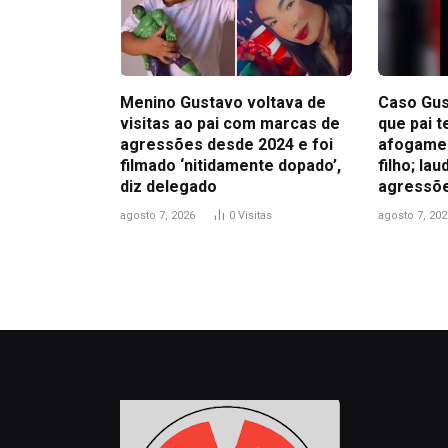
Menino Gustavo voltava de
Caso Gus
visitas ao pai com marcas de
que pai t
agressões desde 2024 e foi
afogamen
filmado ‘nitidamente dopado’,
filho; la
diz delegado
agressõ
agosto 7, 2026
0
Visitas
agosto 7, 202