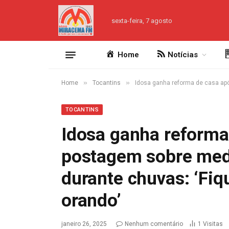
sexta-feira, 7 agosto
Home
Notícias
»
»
Home
Tocantins
Idosa ganha reforma de casa ap
TOCANTINS
Idosa ganha reforma
postagem sobre me
durante chuvas: ‘Fi
orando’
janeiro 26, 2025
Nenhum comentário
1
Visitas