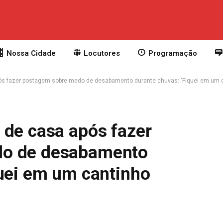
Nossa Cidade
Locutores
Programação
ós fazer postagem sobre medo de desabamento durante chuvas: ‘Fiquei em um c
 de casa após fazer
do de desabamento
quei em um cantinho