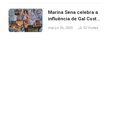
segurança; polícia
investiga
Marina Sena celebra a
influência de Gal Costa
na arte do álbum
março 26, 2025
52
Visitas
‘Coisas naturais’