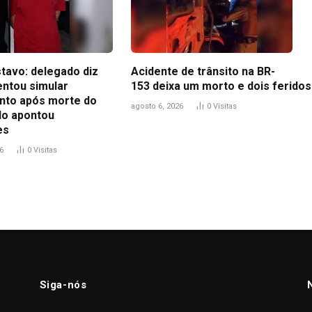
tavo: delegado diz
Acidente de trânsito na BR-
entou simular
153 deixa um morto e dois feridos
to após morte do
agosto 6, 2026
0
Visitas
udo apontou
es
6
0
Visitas
Siga-nós