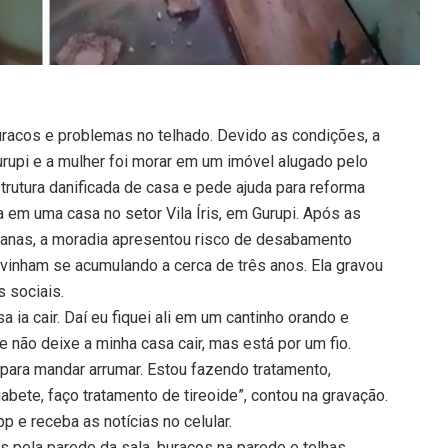
uracos e problemas no telhado. Devido as condições, a
Gurupi e a mulher foi morar em um imóvel alugado pelo
trutura danificada de casa e pede ajuda para reforma
em uma casa no setor Vila Íris, em Gurupi. Após as
manas, a moradia apresentou risco de desabamento
 vinham se acumulando a cerca de três anos. Ela gravou
 sociais.
 ia cair. Daí eu fiquei ali em um cantinho orando e
 não deixe a minha casa cair, mas está por um fio.
para mandar arrumar. Estou fazendo tratamento,
bete, faço tratamento de tireoide”, contou na gravação.
 e receba as notícias no celular.
s pela parede da sala, buracos na parede e telhas