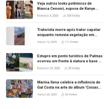
Veja outros looks polêmicos de
Bianca Censori, esposa de Kanye
West que apareceu nua no Grammy
fevereiro 4, 2025
258
Visitas
2025
Tratorista morre após trator capotar
enquanto removia vegetação em
ribanceira de rodovia
março 12, 2025
111
Visitas
Estupro em ponto turístico de Palmas
ocorreu em frente à viatura e base de
segurança; polícia investiga
fevereiro 18, 2026
98
Visitas
Marina Sena celebra a influência de
Gal Costa na arte do álbum ‘Coisas
naturais’
março 26, 2025
52
Visitas