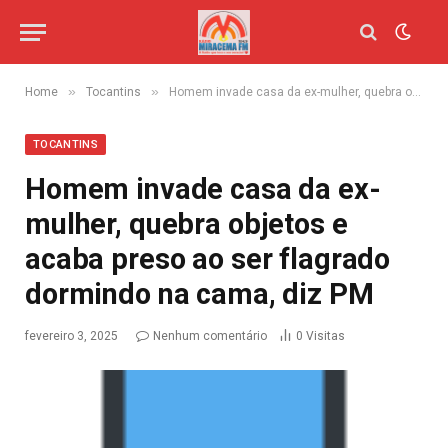
»
»
Home
Tocantins
Homem invade casa da ex-mulher, quebra objetos e acaba preso ao ser flagrado dormindo na cama, diz PM
TOCANTINS
Homem invade casa da ex-
mulher, quebra objetos e
acaba preso ao ser flagrado
dormindo na cama, diz PM
fevereiro 3, 2025
Nenhum comentário
0
Visitas