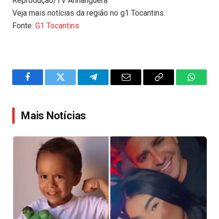
Reprodução/TV Anhanguera
Veja mais notícias da região no g1 Tocantins.
Fonte:
G1 Tocantins
Facebook
Twitter
Telegram
Email
Copy
WhatsA
Link
Mais Notícias