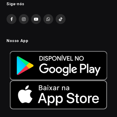
Siga-nós
Facebook
Instagram
YouTube
WhatsApp
TikTok
Nosso App