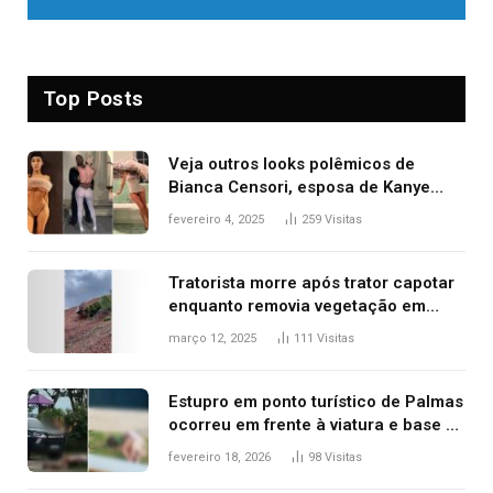
Top Posts
Veja outros looks polêmicos de
Bianca Censori, esposa de Kanye
West que apareceu nua no Grammy
fevereiro 4, 2025
259
Visitas
2025
Tratorista morre após trator capotar
enquanto removia vegetação em
ribanceira de rodovia
março 12, 2025
111
Visitas
Estupro em ponto turístico de Palmas
ocorreu em frente à viatura e base de
segurança; polícia investiga
fevereiro 18, 2026
98
Visitas