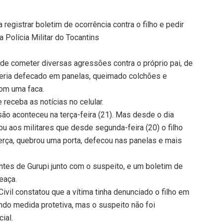
registrar boletim de ocorrência contra o filho e pedir
a Polícia Militar do Tocantins
e cometer diversas agressões contra o próprio pai, de
o teria defecado em panelas, queimado colchões e
om uma faca.
receba as notícias no celular.
isão aconteceu na terça-feira (21). Mas desde o dia
tou aos militares que desde segunda-feira (20) o filho
terça, quebrou uma porta, defecou nas panelas e mais
antes de Gurupi junto com o suspeito, e um boletim de
eaça.
ivil constatou que a vítima tinha denunciado o filho em
indo medida protetiva, mas o suspeito não foi
ial.