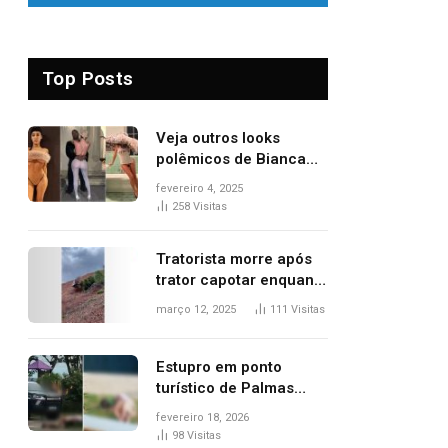
Top Posts
Veja outros looks
polêmicos de Bianca
Censori, esposa de
fevereiro 4, 2025
Kanye West que
258
Visitas
apareceu nua no
Grammy 2025
Tratorista morre após
trator capotar enquanto
removia vegetação em
março 12, 2025
111
Visitas
ribanceira de rodovia
Estupro em ponto
turístico de Palmas
ocorreu em frente à
fevereiro 18, 2026
viatura e base de
98
Visitas