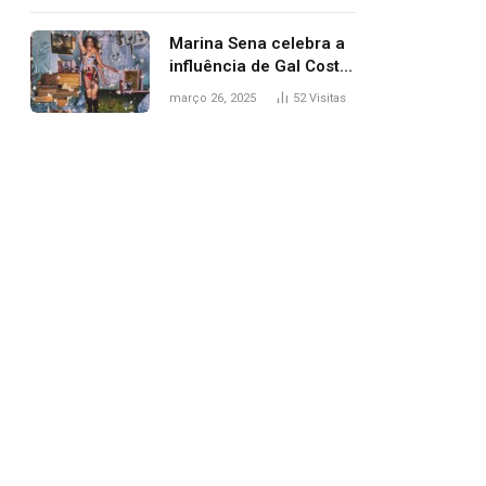
segurança; polícia
investiga
Marina Sena celebra a
influência de Gal Costa
na arte do álbum
março 26, 2025
52
Visitas
‘Coisas naturais’