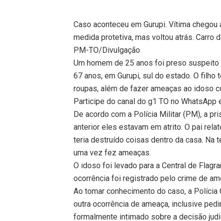
Caso aconteceu em Gurupi. Vítima chegou a 
medida protetiva, mas voltou atrás. Carro d
PM-TO/Divulgação
Um homem de 25 anos foi preso suspeito d
67 anos, em Gurupi, sul do estado. O filh
roupas, além de fazer ameaças ao idoso c
Participe do canal do g1 TO no WhatsApp e 
De acordo com a Polícia Militar (PM), a pr
anterior eles estavam em atrito. O pai rela
teria destruído coisas dentro da casa. Na 
uma vez fez ameaças.
O idoso foi levado para a Central de Flagr
ocorrência foi registrado pelo crime de am
Ao tomar conhecimento do caso, a Polícia C
outra ocorrência de ameaça, inclusive ped
formalmente intimado sobre a decisão judic