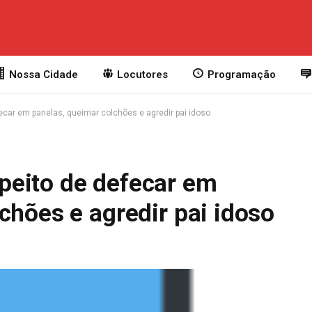
Nossa Cidade
Locutores
Programação
car em panelas, queimar colchões e agredir pai idoso
peito de defecar em
chões e agredir pai idoso