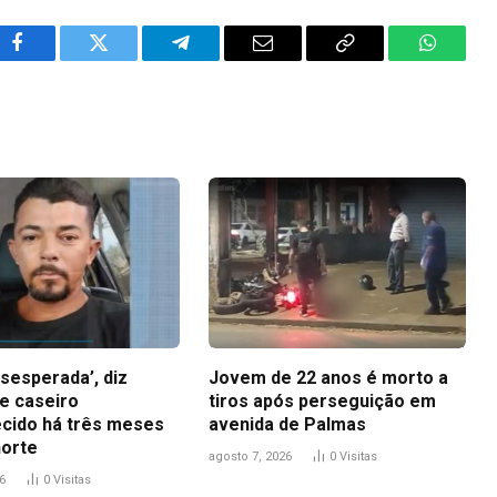
Facebook
Twitter
Telegram
Email
Copy
WhatsA
Link
sesperada’, diz
Jovem de 22 anos é morto a
e caseiro
tiros após perseguição em
cido há três meses
avenida de Palmas
orte
agosto 7, 2026
0
Visitas
6
0
Visitas