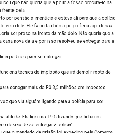
icou que não queria que a polícia fosse procurá-lo na
frente dela.
o por pensão alimentícia e estava ali para que a polícia
lo erro dele. Ele falou também que preferiu agir dessa
eria ser preso na frente da mãe dele. Não queria que a
a casa nova dela e por isso resolveu se entregar para a
lícia pedindo para se entregar
funciona técnica de implosão que irá demolir resto de
’ para sonegar mais de R$ 3,5 milhões em impostos
 vez que viu alguém ligando para a polícia para ser
a atitude. Ele ligou no 190 dizendo que tinha um
 o desejo de se entregar à polícia”.
ou que o mandado de prisão foi expedido pela Comarca