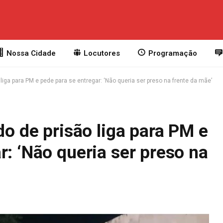
Nossa Cidade
Locutores
Programação
a para PM e pede para se entregar: ‘Não queria ser preso na frente da mãe’
de prisão liga para PM e
r: ‘Não queria ser preso na