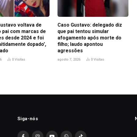
ustavo voltava de
Caso Gustavo: delegado diz
ao pai com marcas de
que pai tentou simular
s desde 2024 e foi
afogamento após morte do
nitidamente dopado’,
filho; laudo apontou
gado
agressões
6
0
Visitas
agosto 7, 2026
0
Visitas
Siga-nós