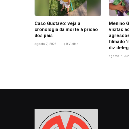
Caso Gustavo: veja a
Menino G
cronologia da morte à prisão
visitas 
dos pais
agressõe
filmado ‘
agosto 7, 2026
0
Visitas
diz dele
agosto 7, 202