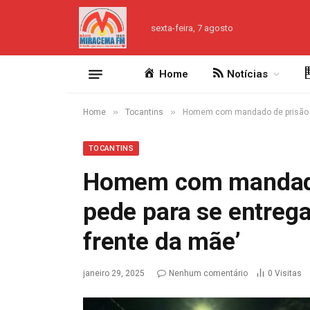
sexta-feira, 7 agosto
Home
Notícias
»
»
Home
Tocantins
Homem com mandado de prisão lig
TOCANTINS
Homem com mandado 
pede para se entrega
frente da mãe’
janeiro 29, 2025
Nenhum comentário
0
Visitas