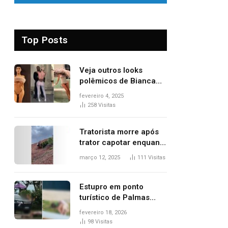
Top Posts
Veja outros looks
polêmicos de Bianca
Censori, esposa de
fevereiro 4, 2025
Kanye West que
258
Visitas
apareceu nua no
Grammy 2025
Tratorista morre após
trator capotar enquanto
removia vegetação em
março 12, 2025
111
Visitas
ribanceira de rodovia
Estupro em ponto
turístico de Palmas
ocorreu em frente à
fevereiro 18, 2026
viatura e base de
98
Visitas