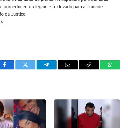
s procedimentos legais e foi levado para a Unidade
ão da Justiça.
ns.
Facebook
Twitter
Telegram
Email
Copy
WhatsA
Link