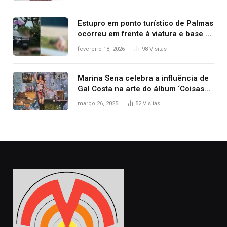
Estupro em ponto turístico de Palmas
ocorreu em frente à viatura e base de
segurança; polícia investiga
fevereiro 18, 2026
98
Visitas
Marina Sena celebra a influência de
Gal Costa na arte do álbum ‘Coisas
naturais’
março 26, 2025
52
Visitas