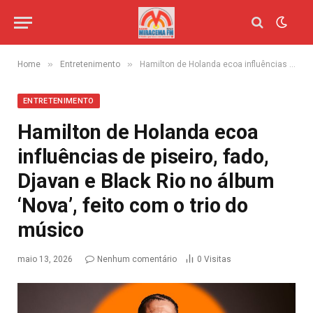
»
»
Home
Entretenimento
Hamilton de Holanda ecoa influências de piseiro, fado, Djavan e Black Rio no álbum ‘Nova’, feito com o trio do músico
ENTRETENIMENTO
Hamilton de Holanda ecoa
influências de piseiro, fado,
Djavan e Black Rio no álbum
‘Nova’, feito com o trio do
músico
maio 13, 2026
Nenhum comentário
0
Visitas