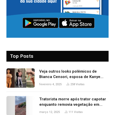
Top Posts
Veja outros looks polêmicos de
Bianca Censori, esposa de Kanye
West que apareceu nua no Grammy
fevereiro 4, 2025
258
Visitas
2025
Tratorista morre após trator capotar
enquanto removia vegetação em
ribanceira de rodovia
março 12, 2025
111
Visitas