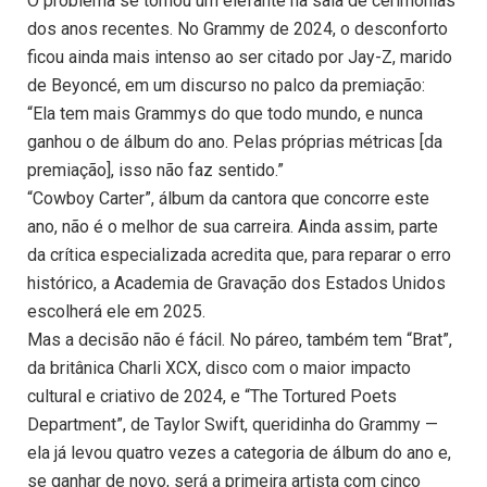
O problema se tornou um elefante na sala de cerimônias
dos anos recentes. No Grammy de 2024, o desconforto
ficou ainda mais intenso ao ser citado por Jay-Z, marido
de Beyoncé, em um discurso no palco da premiação:
“Ela tem mais Grammys do que todo mundo, e nunca
ganhou o de álbum do ano. Pelas próprias métricas [da
premiação], isso não faz sentido.”
“Cowboy Carter”, álbum da cantora que concorre este
ano, não é o melhor de sua carreira. Ainda assim, parte
da crítica especializada acredita que, para reparar o erro
histórico, a Academia de Gravação dos Estados Unidos
escolherá ele em 2025.
Mas a decisão não é fácil. No páreo, também tem “Brat”,
da britânica Charli XCX, disco com o maior impacto
cultural e criativo de 2024, e “The Tortured Poets
Department”, de Taylor Swift, queridinha do Grammy —
ela já levou quatro vezes a categoria de álbum do ano e,
se ganhar de novo, será a primeira artista com cinco