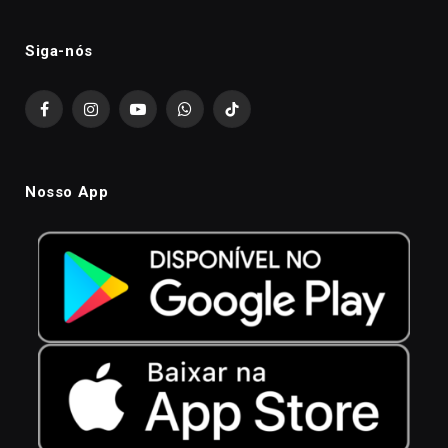
Siga-nós
Facebook
Instagram
YouTube
WhatsApp
TikTok
Nosso App