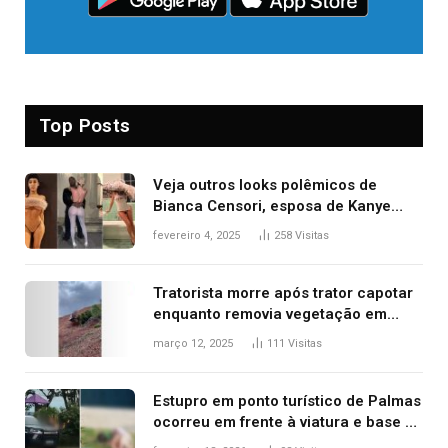
Top Posts
Veja outros looks polêmicos de
Bianca Censori, esposa de Kanye
West que apareceu nua no Grammy
fevereiro 4, 2025
258
Visitas
2025
Tratorista morre após trator capotar
enquanto removia vegetação em
ribanceira de rodovia
março 12, 2025
111
Visitas
Estupro em ponto turístico de Palmas
ocorreu em frente à viatura e base de
segurança; polícia investiga