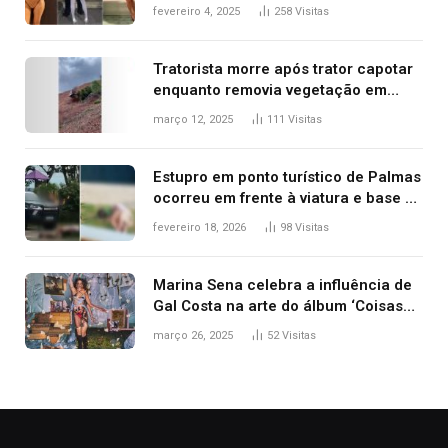
West que apareceu nua no Grammy
fevereiro 4, 2025
258
Visitas
2025
Tratorista morre após trator capotar
enquanto removia vegetação em
ribanceira de rodovia
março 12, 2025
111
Visitas
Estupro em ponto turístico de Palmas
ocorreu em frente à viatura e base de
segurança; polícia investiga
fevereiro 18, 2026
98
Visitas
Marina Sena celebra a influência de
Gal Costa na arte do álbum ‘Coisas
naturais’
março 26, 2025
52
Visitas