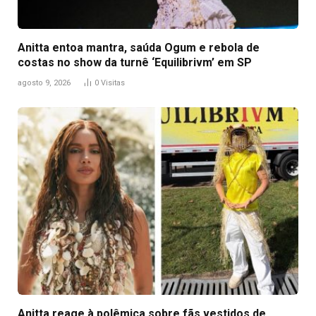
Anitta entoa mantra, saúda Ogum e rebola de
costas no show da turnê ‘Equilibrivm’ em SP
agosto 9, 2026
0
Visitas
Anitta reage à polêmica sobre fãs vestidos de