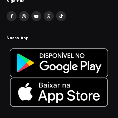
Siga-nós
Facebook
Instagram
YouTube
WhatsApp
TikTok
Nosso App