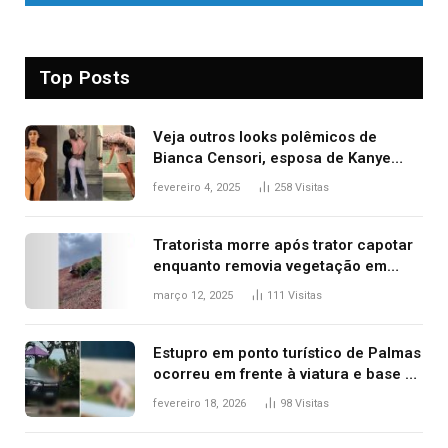
Top Posts
Veja outros looks polêmicos de
Bianca Censori, esposa de Kanye
West que apareceu nua no Grammy
fevereiro 4, 2025
258
Visitas
2025
Tratorista morre após trator capotar
enquanto removia vegetação em
ribanceira de rodovia
março 12, 2025
111
Visitas
Estupro em ponto turístico de Palmas
ocorreu em frente à viatura e base de
segurança; polícia investiga
fevereiro 18, 2026
98
Visitas