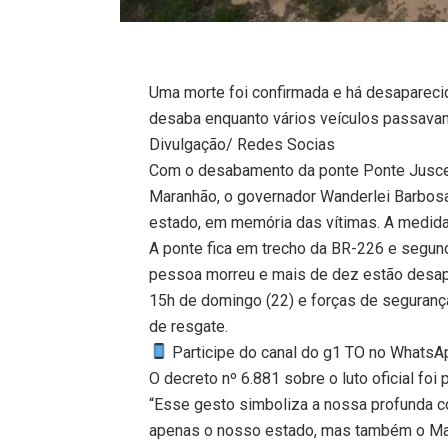
Uma morte foi confirmada e há desaparec
desaba enquanto vários veículos passavam.
Divulgação/ Redes Socias
Com o desabamento da ponte Ponte Juscelin
Maranhão, o governador Wanderlei Barbosa 
estado, em memória das vítimas. A medida 
A ponte fica em trecho da BR-226 e segun
pessoa morreu e mais de dez estão desa
15h de domingo (22) e forças de seguranç
de resgate.
Participe do canal do g1 TO no WhatsApp
O decreto nº 6.881 sobre o luto oficial foi
“Esse gesto simboliza a nossa profunda c
apenas o nosso estado, mas também o Mara