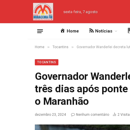
sexta-feira, 7 agosto
Home
Notícias
»
»
Home
Tocantins
Governador Wanderlei decreta lut
TOCANTINS
Governador Wanderlei
três dias após ponte
o Maranhão
dezembro 23, 2024
Nenhum comentário
2
Visit