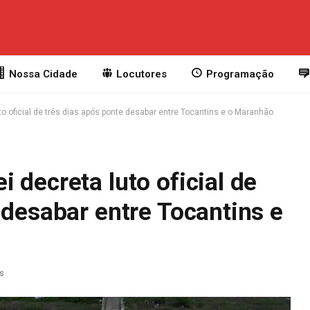
Nossa Cidade
Locutores
Programação
o oficial de três dias após ponte desabar entre Tocantins e o Maranhão
 decreta luto oficial de
 desabar entre Tocantins e
as