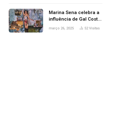
segurança; polícia
investiga
Marina Sena celebra a
influência de Gal Costa
na arte do álbum
março 26, 2025
52
Visitas
‘Coisas naturais’