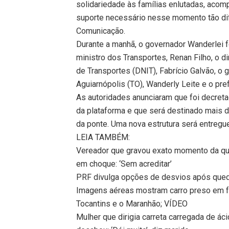
solidariedade às famílias enlutadas, acom
suporte necessário nesse momento tão difí
Comunicação.
Durante a manhã, o governador Wanderlei fo
ministro dos Transportes, Renan Filho, o d
de Transportes (DNIT), Fabrício Galvão, o 
Aguiarnópolis (TO), Wanderly Leite e o pre
As autoridades anunciaram que foi decre
da plataforma e que será destinado mais d
da ponte. Uma nova estrutura será entreg
LEIA TAMBÉM:
Vereador que gravou exato momento da que
em choque: ‘Sem acreditar’
PRF divulga opções de desvios após qued
Imagens aéreas mostram carro preso em f
Tocantins e o Maranhão; VÍDEO
Mulher que dirigia carreta carregada de á