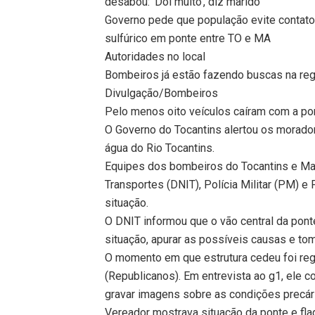
desabou: ‘Dói muito’, diz marido
Governo pede que população evite contat
sulfúrico em ponte entre TO e MA
Autoridades no local
Bombeiros já estão fazendo buscas na reg
Divulgação/Bombeiros
Pelo menos oito veículos caíram com a pont
O Governo do Tocantins alertou os morado
água do Rio Tocantins.
Equipes dos bombeiros do Tocantins e Mar
Transportes (DNIT), Polícia Militar (PM) e
situação.
O DNIT informou que o vão central da pont
situação, apurar as possíveis causas e to
O momento em que estrutura cedeu foi regi
(Republicanos). Em entrevista ao g1, ele 
gravar imagens sobre as condições precári
Vereador mostrava situação da ponte e f