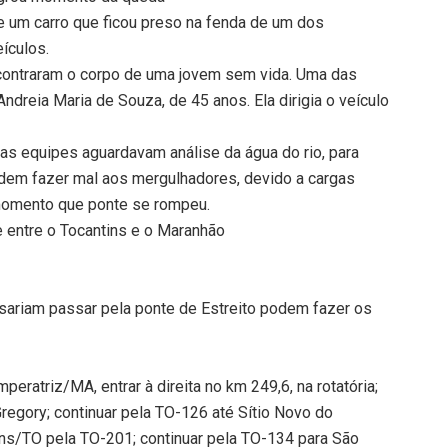
e um carro que ficou preso na fenda de um dos
ículos.
ncontraram o corpo de uma jovem sem vida. Uma das
dreia Maria de Souza, de 45 anos. Ela dirigia o veículo
) as equipes aguardavam análise da água do rio, para
odem fazer mal aos mergulhadores, devido a cargas
momento que ponte se rompeu.
e entre o Tocantins e o Maranhão
isariam passar pela ponte de Estreito podem fazer os
eratriz/MA, entrar à direita no km 249,6, na rotatória;
egory; continuar pela TO-126 até Sítio Novo do
ins/TO pela TO-201; continuar pela TO-134 para São