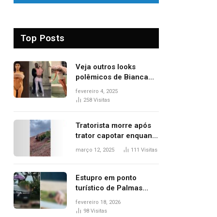
Top Posts
Veja outros looks
polêmicos de Bianca
Censori, esposa de
fevereiro 4, 2025
Kanye West que
258
Visitas
apareceu nua no
Grammy 2025
Tratorista morre após
trator capotar enquanto
removia vegetação em
março 12, 2025
111
Visitas
ribanceira de rodovia
Estupro em ponto
turístico de Palmas
ocorreu em frente à
fevereiro 18, 2026
viatura e base de
98
Visitas